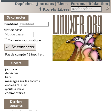
Dépêches
Journaux
Liens
Forums
Rédaction
🎙️ Projets Libres
Se connecter
Identifiant
Mot de passe
Connexion automatique
Pas de compte ? S’inscrire…
elpoeta
journaux
dépêches
liens
messages sur les forums
entrées du suivi
ajouts au wiki
commentaires
Derniers
contenus