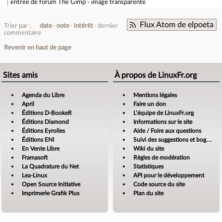
entrée de forum
The Gimp - image transparente
Flux Atom de elpoeta
Trier par :
date
note
intérêt
dernier
commentaire
Revenir en haut de page
Sites amis
À propos de LinuxFr.org
Agenda du Libre
Mentions légales
April
Faire un don
Éditions D-BookeR
L’équipe de LinuxFr.org
Éditions Diamond
Informations sur le site
Éditions Eyrolles
Aide / Foire aux questions
Éditions ENI
Suivi des suggestions et bogues
En Vente Libre
Wiki du site
Framasoft
Règles de modération
La Quadrature du Net
Statistiques
Lea-Linux
API pour le développement
Open Source Initiative
Code source du site
Imprimerie Grafik Plus
Plan du site