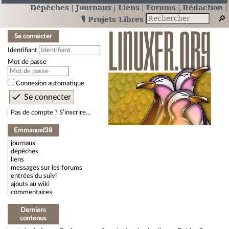
Dépêches
Journaux
Liens
Forums
Rédaction
🎙️ Projets Libres
Se connecter
Identifiant
Mot de passe
Connexion automatique
Pas de compte ? S’inscrire…
Emmanuel38
journaux
dépêches
liens
messages sur les forums
entrées du suivi
ajouts au wiki
commentaires
Derniers
contenus