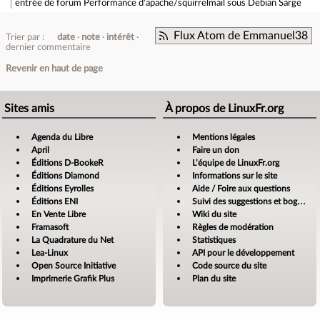
entrée de forum
Performance d'apache/squirrelmail sous Debian Sarge
Flux Atom de Emmanuel38
Trier par :
date
note
intérêt
dernier commentaire
Revenir en haut de page
Sites amis
À propos de LinuxFr.org
Agenda du Libre
Mentions légales
April
Faire un don
Éditions D-BookeR
L’équipe de LinuxFr.org
Éditions Diamond
Informations sur le site
Éditions Eyrolles
Aide / Foire aux questions
Éditions ENI
Suivi des suggestions et bogues
En Vente Libre
Wiki du site
Framasoft
Règles de modération
La Quadrature du Net
Statistiques
Lea-Linux
API pour le développement
Open Source Initiative
Code source du site
Imprimerie Grafik Plus
Plan du site