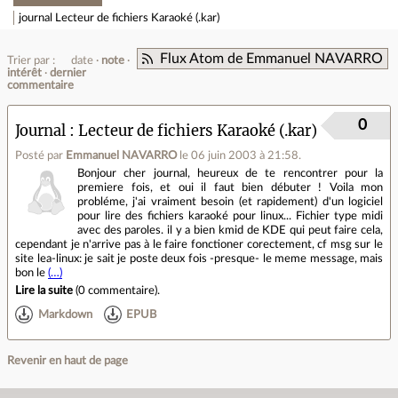
journal
Lecteur de fichiers Karaoké (.kar)
Flux Atom de Emmanuel NAVARRO
Trier par :
date
note
intérêt
dernier
commentaire
0
Journal
Lecteur de fichiers Karaoké (.kar)
Posté par
Emmanuel NAVARRO
le 06 juin 2003 à 21:58
.
Bonjour cher journal, heureux de te rencontrer pour la
premiere fois, et oui il faut bien débuter ! Voila mon
probléme, j'ai vraiment besoin (et rapidement) d'un logiciel
pour lire des fichiers karaoké pour linux... Fichier type midi
avec des paroles. il y a bien kmid de KDE qui peut faire cela,
cependant je n'arrive pas à le faire fonctioner corectement, cf msg sur le
site lea-linux: je sait je poste deux fois -presque- le meme message, mais
bon le
(…)
Lire la suite
(
0 commentaire
).
Markdown
EPUB
Revenir en haut de page