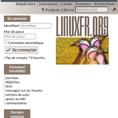
Dépêches
Journaux
Liens
Forums
Rédaction
🎙️ Projets Libres
Se connecter
Identifiant
Mot de passe
Connexion automatique
Pas de compte ? S’inscrire…
Emmanuel
NAVARRO
journaux
dépêches
liens
messages sur les forums
entrées du suivi
ajouts au wiki
commentaires
Derniers
contenus