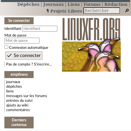
Dépêches
Journaux
Liens
Forums
Rédaction
🎙️ Projets Libres
Se connecter
Identifiant
Mot de passe
Connexion automatique
Pas de compte ? S’inscrire…
emptiness
journaux
dépêches
liens
messages sur les forums
entrées du suivi
ajouts au wiki
commentaires
Derniers
contenus