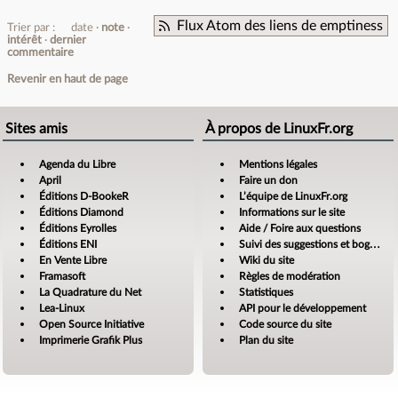
Flux Atom des liens de emptiness
Trier par :
date
note
intérêt
dernier
commentaire
Revenir en haut de page
Sites amis
À propos de LinuxFr.org
Agenda du Libre
Mentions légales
April
Faire un don
Éditions D-BookeR
L’équipe de LinuxFr.org
Éditions Diamond
Informations sur le site
Éditions Eyrolles
Aide / Foire aux questions
Éditions ENI
Suivi des suggestions et bogues
En Vente Libre
Wiki du site
Framasoft
Règles de modération
La Quadrature du Net
Statistiques
Lea-Linux
API pour le développement
Open Source Initiative
Code source du site
Imprimerie Grafik Plus
Plan du site