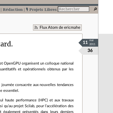
Rédaction
🎙️ Projets Libres
Flux Atom de ericmahe
mai
tard.
11
2011
36
jet OpenGPU organisent un colloque national
uantitatifs et opérationnels obtenus par les
une journée consacrée aux nouvelles tendances
e essentiel.
ul haute performance (HPC) et aux travaux
 qu’au projet Scilab, pour l’accélération des
nt également présentés dans leurs derniers