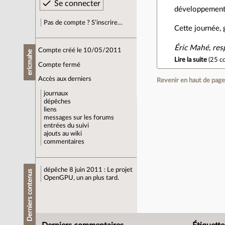
développement
Pas de compte ? S’inscrire…
Cette journée, g
Éric Mahé, re
Compte créé le 10/05/2011
ericmahe
Lire la suite
(
25 c
Compte fermé
Accès aux derniers
Revenir en haut de pag
journaux
dépêches
liens
messages sur les forums
entrées du suivi
ajouts au wiki
commentaires
dépêche
8 juin 2011 : Le projet
Derniers contenus
OpenGPU, un an plus tard.