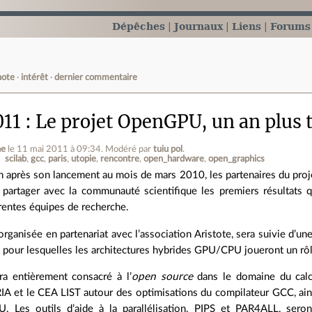
Dépêches
Journaux
Liens
Forums
note
intérêt
dernier commentaire
011 : Le projet OpenGPU, un an plus 
he
le 11 mai 2011 à 09:34
.
Modéré par
tuiu pol
.
scilab
gcc
paris
utopie
rencontre
open_hardware
open_graphics
n après son lancement au mois de mars 2010, les partenaires du pro
 partager avec la communauté scientifique les premiers résultats q
érentes équipes de recherche.
organisée en partenariat avec l’association Aristote, sera suivie d’
, pour lesquelles les architectures hybrides GPU/CPU joueront un rôl
era entièrement consacré à l’
open source
dans le domaine du calc
IA et le CEA LIST autour des optimisations du compilateur GCC, ainsi
U. Les outils d’aide à la parallélisation, PIPS et PAR4ALL, sero