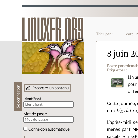
Trier par :
date
8 juin 2
Posté par
ericma
Étiquettes :
Un a
pour
Se connecter
Proposer un contenu
diff
Identifiant
Cette journée, 
du
« big data »
Mot de passe
L’après‐midi s
menés par l’INR
Connexion automatique
calculs via GP