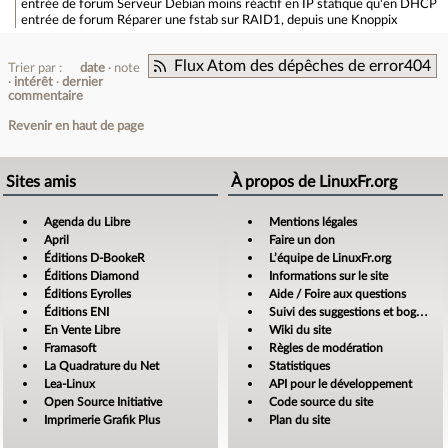
entrée de forum
Serveur Debian moins réactif en IP statique qu'en DHCP
entrée de forum
Réparer une fstab sur RAID1, depuis une Knoppix
Flux Atom des dépêches de error404
Trier par :
date
note
intérêt
dernier
commentaire
Revenir en haut de page
Sites amis
À propos de LinuxFr.org
Agenda du Libre
Mentions légales
April
Faire un don
Éditions D-BookeR
L’équipe de LinuxFr.org
Éditions Diamond
Informations sur le site
Éditions Eyrolles
Aide / Foire aux questions
Éditions ENI
Suivi des suggestions et bogues
En Vente Libre
Wiki du site
Framasoft
Règles de modération
La Quadrature du Net
Statistiques
Lea-Linux
API pour le développement
Open Source Initiative
Code source du site
Imprimerie Grafik Plus
Plan du site