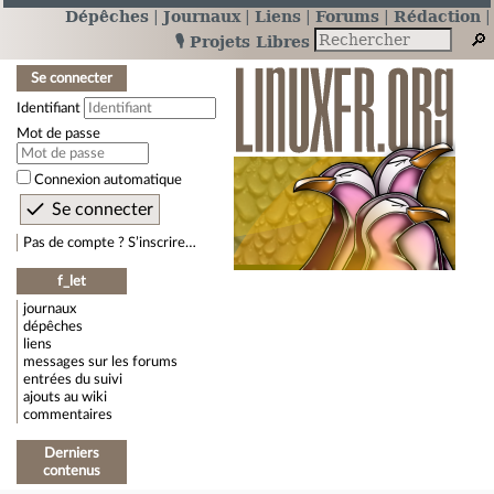
Dépêches
Journaux
Liens
Forums
Rédaction
🎙️ Projets Libres
Se connecter
Identifiant
Mot de passe
Connexion automatique
Pas de compte ? S’inscrire…
f_let
journaux
dépêches
liens
messages sur les forums
entrées du suivi
ajouts au wiki
commentaires
Derniers
contenus