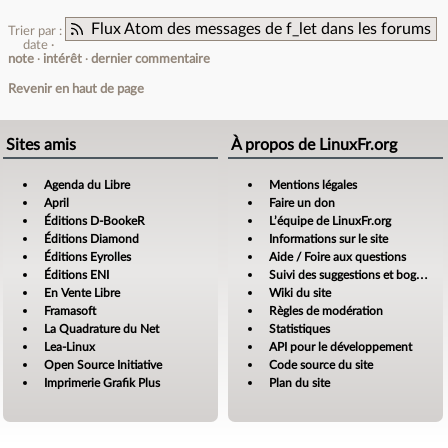
Flux Atom des messages de f_let dans les forums
Trier par :
date
note
intérêt
dernier commentaire
Revenir en haut de page
Sites amis
À propos de LinuxFr.org
Agenda du Libre
Mentions légales
April
Faire un don
Éditions D-BookeR
L’équipe de LinuxFr.org
Éditions Diamond
Informations sur le site
Éditions Eyrolles
Aide / Foire aux questions
Éditions ENI
Suivi des suggestions et bogues
En Vente Libre
Wiki du site
Framasoft
Règles de modération
La Quadrature du Net
Statistiques
Lea-Linux
API pour le développement
Open Source Initiative
Code source du site
Imprimerie Grafik Plus
Plan du site