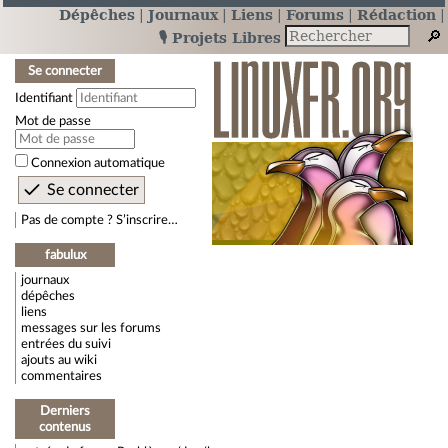
Dépêches
Journaux
Liens
Forums
Rédaction
🎙️ Projets Libres
Se connecter
Identifiant
Mot de passe
Connexion automatique
Pas de compte ? S’inscrire…
fabulux
journaux
dépêches
liens
messages sur les forums
entrées du suivi
ajouts au wiki
commentaires
Derniers
contenus