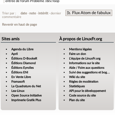
entrée de forum
Problème /dev/loop
Flux Atom de fabulux
Trier par :
date
note
intérêt
dernier
commentaire
Revenir en haut de page
Sites amis
À propos de LinuxFr.org
Agenda du Libre
Mentions légales
April
Faire un don
Éditions D-BookeR
L’équipe de LinuxFr.org
Éditions Diamond
Informations sur le site
Éditions Eyrolles
Aide / Foire aux questions
Éditions ENI
Suivi des suggestions et bogues
En Vente Libre
Wiki du site
Framasoft
Règles de modération
La Quadrature du Net
Statistiques
Lea-Linux
API pour le développement
Open Source Initiative
Code source du site
Imprimerie Grafik Plus
Plan du site