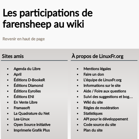
Les participations de
farensheep au wiki
Revenir en haut de page
Sites amis
À propos de LinuxFr.org
Agenda du Libre
Mentions légales
April
Faire un don
Éditions D-BookeR
L’équipe de LinuxFr.org
Éditions Diamond
Informations sur le site
Éditions Eyrolles
Aide / Foire aux questions
Éditions ENI
Suivi des suggestions et bogues
En Vente Libre
Wiki du site
Framasoft
Règles de modération
La Quadrature du Net
Statistiques
Lea-Linux
API pour le développement
Open Source Initiative
Code source du site
Imprimerie Grafik Plus
Plan du site