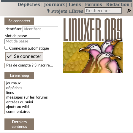
Dépêches
Journaux
Liens
Forums
Rédaction
🎙️ Projets Libres
Se connecter
Identifiant
Mot de passe
Connexion automatique
Pas de compte ? S’inscrire…
farensheep
journaux
dépêches
liens
messages sur les forums
entrées du suivi
ajouts au wiki
commentaires
Derniers
contenus