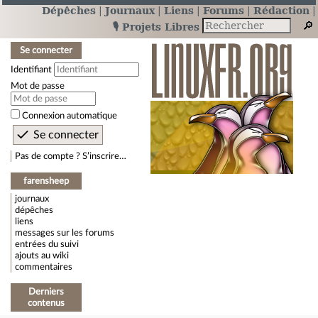
Dépêches
Journaux
Liens
Forums
Rédaction
🎙️ Projets Libres
Se connecter
Identifiant
Mot de passe
Connexion automatique
Pas de compte ? S’inscrire…
farensheep
journaux
dépêches
liens
messages sur les forums
entrées du suivi
ajouts au wiki
commentaires
Derniers
contenus