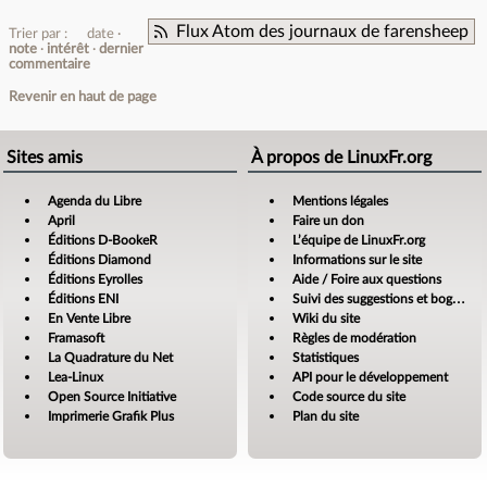
Flux Atom des journaux de farensheep
Trier par :
date
note
intérêt
dernier
commentaire
Revenir en haut de page
Sites amis
À propos de LinuxFr.org
Agenda du Libre
Mentions légales
April
Faire un don
Éditions D-BookeR
L’équipe de LinuxFr.org
Éditions Diamond
Informations sur le site
Éditions Eyrolles
Aide / Foire aux questions
Éditions ENI
Suivi des suggestions et bogues
En Vente Libre
Wiki du site
Framasoft
Règles de modération
La Quadrature du Net
Statistiques
Lea-Linux
API pour le développement
Open Source Initiative
Code source du site
Imprimerie Grafik Plus
Plan du site