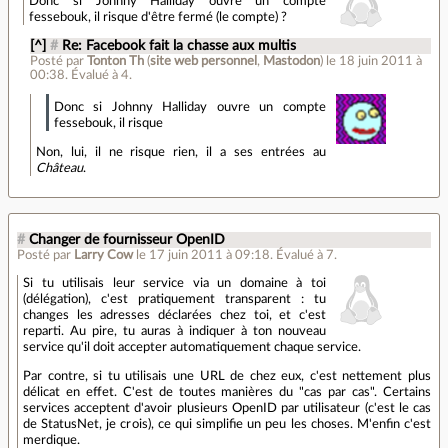
Donc si Johnny Halliday ouvre un compte
fessebouk, il risque d'être fermé (le compte) ?
[^]
#
Re: Facebook fait la chasse aux multis
Posté par
Tonton Th
(
site web personnel
,
Mastodon
)
le 18 juin 2011 à
00:38
.
Évalué à
4
.
Donc si Johnny Halliday ouvre un compte
fessebouk, il risque
Non, lui, il ne risque rien, il a ses entrées au
Château
.
#
Changer de fournisseur OpenID
Posté par
Larry Cow
le 17 juin 2011 à 09:18
.
Évalué à
7
.
Si tu utilisais leur service via un domaine à toi
(délégation), c'est pratiquement transparent : tu
changes les adresses déclarées chez toi, et c'est
reparti. Au pire, tu auras à indiquer à ton nouveau
service qu'il doit accepter automatiquement chaque service.
Par contre, si tu utilisais une URL de chez eux, c'est nettement plus
délicat en effet. C'est de toutes manières du "cas par cas". Certains
services acceptent d'avoir plusieurs OpenID par utilisateur (c'est le cas
de StatusNet, je crois), ce qui simplifie un peu les choses. M'enfin c'est
merdique.