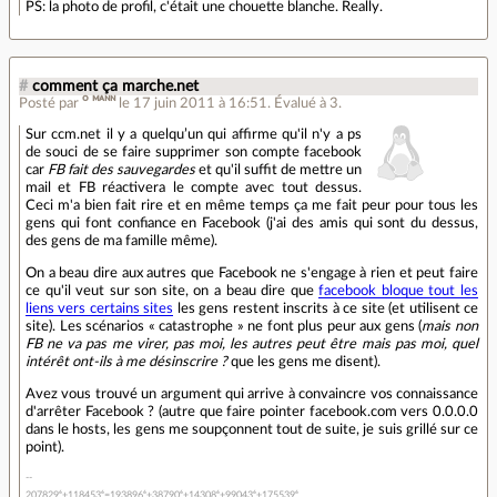
PS: la photo de profil, c'était une chouette blanche. Really.
#
comment ça marche.net
Posté par
ᴼ ᴹᴬᴺᴺ
le 17 juin 2011 à 16:51
.
Évalué à
3
.
Sur ccm.net il y a quelqu’un qui affirme qu'il n'y a ps
de souci de se faire supprimer son compte facebook
car
FB fait des sauvegardes
et qu'il suffit de mettre un
mail et FB réactivera le compte avec tout dessus.
Ceci m'a bien fait rire et en même temps ça me fait peur pour tous les
gens qui font confiance en Facebook (j'ai des amis qui sont du dessus,
des gens de ma famille même).
On a beau dire aux autres que Facebook ne s'engage à rien et peut faire
ce qu'il veut sur son site, on a beau dire que
facebook bloque tout les
liens vers certains sites
les gens restent inscrits à ce site (et utilisent ce
site). Les scénarios « catastrophe » ne font plus peur aux gens (
mais non
FB ne va pas me virer, pas moi, les autres peut être mais pas moi, quel
intérêt ont-ils à me désinscrire ?
que les gens me disent).
Avez vous trouvé un argument qui arrive à convaincre vos connaissance
d'arrêter Facebook ? (autre que faire pointer facebook.com vers 0.0.0.0
dans le hosts, les gens me soupçonnent tout de suite, je suis grillé sur ce
point).
207829⁶+118453⁶=193896⁶+38790⁶+14308⁶+99043⁶+175539⁶