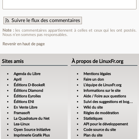
Suivre le flux des commentaires
Note :
les commentaires appartiennent à celles et ceux qui les ont postés.
Nous n’en sommes pas responsables.
Revenir en haut de page
Sites amis
À propos de LinuxFr.org
Agenda du Libre
Mentions légales
April
Faire un don
Éditions D-BookeR
L’équipe de LinuxFr.org
Éditions Diamond
Informations sur le site
Éditions Eyrolles
Aide / Foire aux questions
Éditions ENI
Suivi des suggestions et bogues
En Vente Libre
Wiki du site
Framasoft
Règles de modération
La Quadrature du Net
Statistiques
Lea-Linux
API pour le développement
Open Source Initiative
Code source du site
Imprimerie Grafik Plus
Plan du site