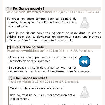
[^]
#
Re: Grande nouvelle !
Posté par
Misc
(
site web personnel
)
le 17 juin 2011 à 13:22
.
Évalué à
4
.
Tu crées un autre compte pour te plaindre du
premier, disant qu'on t'a volé ton identité, avec tes
papiers à l'appui.
Sinon, je me dit que coller ton login/mot de passe dans un site de
phising pour que tu deviennes un spammeur serait une méthode
efficace de faire fermer ton compte à peu de frais.
[^]
#
Re: Grande nouvelle !
Posté par
rewind
(
Mastodon
)
le 17 juin 2011 à 15:32
.
Évalué à
1
.
Ouais mais c'est pas sympa pour mes «amis
Facebook» de se faire spammer.
En y repensant, il suffit de changer son vrai nom et
de prendre un pseudo et hop, à long terme, on se fera dégager.
[^]
#
Re: Grande nouvelle !
Posté par
Maclag
le 18 juin 2011 à 06:27
.
Évalué à
3
.
Ou alors tu leur rends service à tes amis?
Bon, ok, c'est un peu "suis-moi spontanément ou
je te défonce".