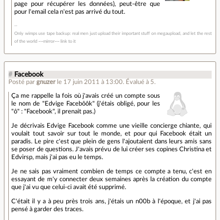
page pour récupérer les données), peut-être que
pour l'email cela n'est pas arrivé du tout.
Only wimps use tape backup: real men just upload their important stuff on megaupload, and let the rest
of the world ~~mirror~~ link to it
#
Facebook
Posté par
gnuzer
le 17 juin 2011 à 13:00
.
Évalué à
5
.
Ça me rappelle la fois où j'avais créé un compte sous
le nom de "Edvige Facebôôk" (j'étais obligé, pour les
"ô" : "Facebook", il prenait pas.)
Je décrivais Edvige Facebook comme une vieille concierge chiante, qui
voulait tout savoir sur tout le monde, et pour qui Facebook était un
paradis. Le pire c'est que plein de gens l'ajoutaient dans leurs amis sans
se poser de questions. J'avais prévu de lui créer ses copines Christina et
Edvirsp, mais j'ai pas eu le temps.
Je ne sais pas vraiment combien de temps ce compte a tenu, c'est en
essayant de m'y connecter deux semaines après la création du compte
que j'ai vu que celui-ci avait été supprimé.
C'était il y a à peu près trois ans, j'étais un n00b à l'époque, et j'ai pas
pensé à garder des traces.