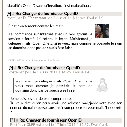
Moralité : OpenID sans délégation, c'est malpratique.
[^]
#
Re: Changer de fournisseur OpenID
Posté par
DLFP est mort
le 17 juin 2011 à 11:42
.
Évalué à
5
.
C'est exactement comme les mails.
J'ai commencé sur Internet avec un mail gratuit, le
service a fermé, j'ai retenu la leçon. Maintenant je
délègue mails, OpenID, etc. si je veux mais comme je possède le nom
de domaine donc pas de soucis à se faire.
DLFP >> PCInpact > Numerama >> LinuxFr.org
[^]
#
Re: Changer de fournisseur OpenID
Posté par
jiyuu
le 17 juin 2011 à 14:25
.
Évalué à
4
.
Maintenant je délègue mails, OpenID, etc. si je
veux mais comme je possède le nom de
domaine donc pas de soucis à se faire.
Je ne suis pas sur de bien comprendre.
Tu veux dire qu'on peux avoir une adresse mail/jabber/etc avec son
nom de domaine perso sans avoir son propre serveur mails/jabber/etc
?
[^]
#
Re: Changer de fournisseur OpenID
Posté par
DLFP est mort
le 17 juin 2011 à 14:32
.
Évalué à
4
.