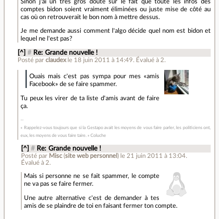
Sinon j'ai un très gros doute sur le fait que toute les infos des
comptes bidon soient vraiment éliminées ou juste mise de côté au
cas où on retrouverait le bon nom à mettre dessus.
Je me demande aussi comment l'algo décide quel nom est bidon et
lequel ne l'est pas?
[^]
#
Re: Grande nouvelle !
Posté par
claudex
le 18 juin 2011 à 14:49
.
Évalué à
2
.
Ouais mais c'est pas sympa pour mes «amis
Facebook» de se faire spammer.
Tu peux les virer de ta liste d'amis avant de faire
ça.
« Rappelez-vous toujours que si la Gestapo avait les moyens de vous faire parler, les politiciens ont,
eux, les moyens de vous faire taire. » Coluche
[^]
#
Re: Grande nouvelle !
Posté par
Misc
(
site web personnel
)
le 21 juin 2011 à 13:04
.
Évalué à
2
.
Mais si personne ne se fait spammer, le compte
ne va pas se faire fermer.
Une autre alternative c'est de demander à tes
amis de se plaindre de toi en faisant fermer ton compte.