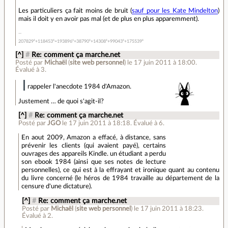
Les particuliers ça fait moins de bruit (
sauf pour les Kate Mindelton
)
mais il doit y en avoir pas mal (et de plus en plus apparemment).
207829⁶+118453⁶=193896⁶+38790⁶+14308⁶+99043⁶+175539⁶
[^]
#
Re: comment ça marche.net
Posté par
Michaël
(
site web personnel
)
le 17 juin 2011 à 18:00
.
Évalué à
3
.
rappeler l'anecdote 1984 d'Amazon.
Justement … de quoi s'agit-il?
[^]
#
Re: comment ça marche.net
Posté par
JGO
le 17 juin 2011 à 18:18
.
Évalué à
6
.
En aout 2009, Amazon a effacé, à distance, sans
prévenir les clients (qui avaient payé), certains
ouvrages des appareils Kindle. un étudiant a perdu
son ebook 1984 (ainsi que ses notes de lecture
personnelles), ce qui est à la effrayant et ironique quant au contenu
du livre concerné (le héros de 1984 travaille au département de la
censure d'une dictature).
[^]
#
Re: comment ça marche.net
Posté par
Michaël
(
site web personnel
)
le 17 juin 2011 à 18:23
.
Évalué à
2
.