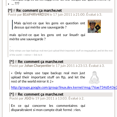
... ???
[^]
#
Re: comment ça marche.net
Posté par
B16F4RV4RD1N
le 17 juin 2011 à 21:00
.
Évalué à
3
.
Mais qu'est-ce que les gens en question ont
dessus qui mérite une sauvegarde ?
mais qu'est-ce que les gens ont sur linuxfr qui
mérite une sauvegarde ?
Only wimps use tape backup: real men just upload their important stuff on megaupload, and let the rest
of the world ~~mirror~~ link to it
[^]
#
Re: comment ça marche.net
Posté par
Johan Charpentier
le 17 juin 2011 à 23:13
.
Évalué à
3
.
« Only wimps use tape backup: real men just
upload their important stuff on ftp, and let the
rest of the world mirror it ;) »
http://groups.google.com/group/linux.dev.kernel/msg/76ae734d543
[^]
#
Re: comment ça marche.net
Posté par
JGO
le 19 juin 2011 à 13:03
.
Évalué à
2
.
En ce qui concerne les commentaires qui
disparaitraient si mon compte était fermé : rien.