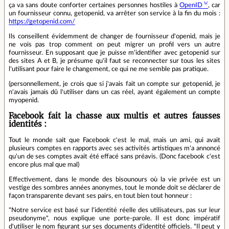
ça va sans doute conforter certaines personnes hostiles à
OpenID
, car
un fournisseur connu, getopenid, va arrêter son service à la fin du mois :
https://getopenid.com/
Ils conseillent évidemment de changer de fournisseur d'openid, mais je
ne vois pas trop comment on peut migrer un profil vers un autre
fournisseur. En supposant que je puisse m'identifier avec getopenid sur
des sites A et B, je présume qu'il faut se reconnecter sur tous les sites
l'utilisant pour faire le changement, ce qui ne me semble pas pratique.
(personnellement, je crois que si j'avais fait un compte sur getopenid, je
n'avais jamais dû l'utiliser dans un cas réel, ayant également un compte
myopenid.
Facebook fait la chasse aux multis et autres fausses
identités :
Tout le monde sait que Facebook c'est le mal, mais un ami, qui avait
plusieurs comptes en rapports avec ses activités artistiques m'a annoncé
qu'un de ses comptes avait été effacé sans préavis. (Donc facebook c'est
encore plus mal que mal)
Effectivement, dans le monde des bisounours où la vie privée est un
vestige des sombres années anonymes, tout le monde doit se déclarer de
façon transparente devant ses pairs, en tout bien tout honneur :
"Notre service est basé sur l'identité réelle des utilisateurs, pas sur leur
pseudonyme", nous explique une porte-parole. Il est donc impératif
d'utiliser le nom figurant sur ses documents d'identité officiels. "Il peut y