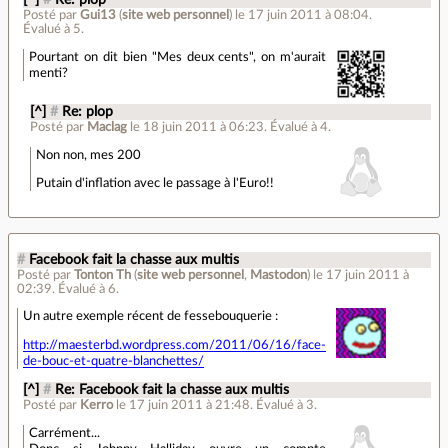
Posté par
Gui13
(
site web personnel
)
le 17 juin 2011 à 08:04
.
Évalué à
5
.
Pourtant on dit bien "Mes deux cents", on m'aurait
menti?
[^]
#
Re: plop
Posté par
Maclag
le 18 juin 2011 à 06:23
.
Évalué à
4
.
Non non, mes 200
Putain d'inflation avec le passage à l'Euro!!
#
Facebook fait la chasse aux multis
Posté par
Tonton Th
(
site web personnel
,
Mastodon
)
le 17 juin 2011 à
02:39
.
Évalué à
6
.
Un autre exemple récent de fessebouquerie :
http://maesterbd.wordpress.com/2011/06/16/face-
de-bouc-et-quatre-blanchettes/
[^]
#
Re: Facebook fait la chasse aux multis
Posté par
Kerro
le 17 juin 2011 à 21:48
.
Évalué à
3
.
Carrément...