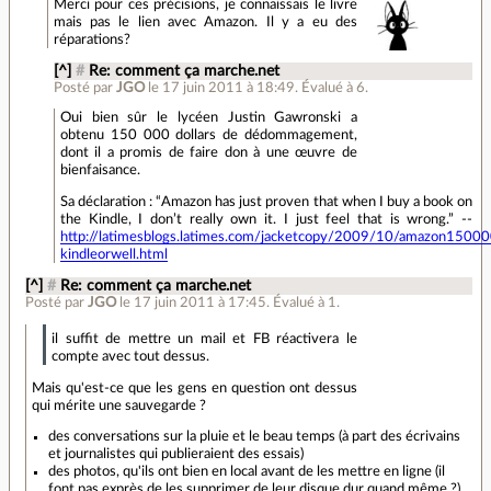
Merci pour ces précisions, je connaissais le livre
mais pas le lien avec Amazon. Il y a eu des
réparations?
[^]
#
Re: comment ça marche.net
Posté par
JGO
le 17 juin 2011 à 18:49
.
Évalué à
6
.
Oui bien sûr le lycéen Justin Gawronski a
obtenu 150 000 dollars de dédommagement,
dont il a promis de faire don à une œuvre de
bienfaisance.
Sa déclaration : “Amazon has just proven that when I buy a book on
the Kindle, I don’t really own it. I just feel that is wrong.” --
http://latimesblogs.latimes.com/jacketcopy/2009/10/amazon15000
kindleorwell.html
[^]
#
Re: comment ça marche.net
Posté par
JGO
le 17 juin 2011 à 17:45
.
Évalué à
1
.
il suffit de mettre un mail et FB réactivera le
compte avec tout dessus.
Mais qu'est-ce que les gens en question ont dessus
qui mérite une sauvegarde ?
des conversations sur la pluie et le beau temps (à part des écrivains
et journalistes qui publieraient des essais)
des photos, qu'ils ont bien en local avant de les mettre en ligne (il
font pas exprès de les supprimer de leur disque dur quand même ?).