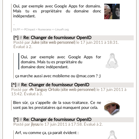
Oui, par exemple avec Google Apps for domains.
Mais tu es propriétaire du domaine donc
indépendant.
DLFP >> PCInpact > Numerama >> LinuxFr.org
[^]
#
Re: Changer de fournisseur OpenID
Posté par
Juke
(
site web personnel
)
le 17 juin 2011 à 18:31
.
Évalué à
2
.
Oui, par exemple avec Google Apps for
domains. Mais tu es propriétaire du
domaine donc indépendant.
ça marche aussi avec mobileme ou @mac.com ? ;)
[^]
#
Re: Changer de fournisseur OpenID
Posté par
🚲 Tanguy Ortolo
(
site web personnel
)
le 17 juin 2011 à
15:42
.
Évalué à
3
.
Bien sûr, ça s'appelle de la sous-traitance. Ce ne
sont pas les prestataires qui manquent pour cela.
[^]
#
Re: Changer de fournisseur OpenID
Posté par
jiyuu
le 17 juin 2011 à 17:58
.
Évalué à
2
.
Arf, vu comme ça, ça parait évident :