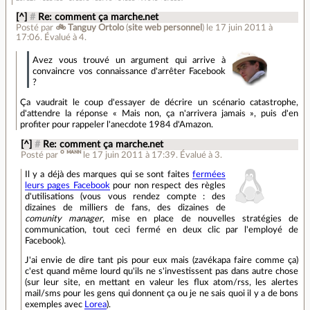
[^]
#
Re: comment ça marche.net
Posté par
🚲 Tanguy Ortolo
(
site web personnel
)
le 17 juin 2011 à
17:06
.
Évalué à
4
.
Avez vous trouvé un argument qui arrive à
convaincre vos connaissance d'arrêter Facebook
?
Ça vaudrait le coup d'essayer de décrire un scénario catastrophe,
d'attendre la réponse « Mais non, ça n'arrivera jamais », puis d'en
profiter pour rappeler l'anecdote 1984 d'Amazon.
[^]
#
Re: comment ça marche.net
Posté par
ᴼ ᴹᴬᴺᴺ
le 17 juin 2011 à 17:39
.
Évalué à
3
.
Il y a déjà des marques qui se sont faites
fermées
leurs pages Facebook
pour non respect des règles
d'utilisations (vous vous rendez compte : des
dizaines de milliers de fans, des dizaines de
comunity manager
, mise en place de nouvelles stratégies de
communication, tout ceci fermé en deux clic par l'employé de
Facebook).
J'ai envie de dire tant pis pour eux mais (zavékapa faire comme ça)
c'est quand même lourd qu'ils ne s'investissent pas dans autre chose
(sur leur site, en mettant en valeur les flux atom/rss, les alertes
mail/sms pour les gens qui donnent ça ou je ne sais quoi il y a de bons
exemples avec
Lorea
).