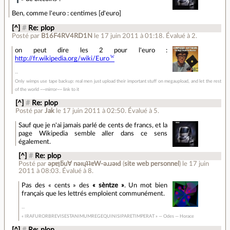
Ben, comme l'euro : centimes [d'euro]
[^]
#
Re: plop
Posté par
B16F4RV4RD1N
le 17 juin 2011 à 01:18
.
Évalué à
2
.
on peut dire les 2 pour l'euro :
http://fr.wikipedia.org/wiki/Euro
Only wimps use tape backup: real men just upload their important stuff on megaupload, and let the rest
of the world ~~mirror~~ link to it
[^]
#
Re: plop
Posté par
Jak
le 17 juin 2011 à 02:50
.
Évalué à
5
.
Sauf que je n'ai jamais parlé de cents de francs, et la
page Wikipedia semble aller dans ce sens
également.
[^]
#
Re: plop
Posté par
ǝpɐןƃu∀ nǝıɥʇʇɐW-ǝɹɹǝıԀ
(
site web personnel
)
le 17 juin
2011 à 08:03
.
Évalué à
8
.
Pas des « cents » des
« sèntze »
. Un mot bien
français que les lettrés emploient communément.
« IRAFURORBREVISESTANIMUMREGEQUINISIPARETIMPERAT » — Odes — Horace
[^]
#
Re: plop