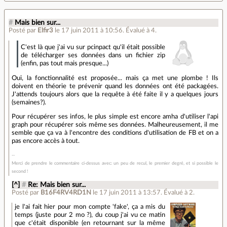
#
Mais bien sur...
Posté par
Elfir3
le 17 juin 2011 à 10:56
.
Évalué à
4
.
C'est là que j'ai vu sur pcinpact qu'il était possible
de télécharger ses données dans un fichier zip
(enfin, pas tout mais presque...)
Oui, la fonctionnalité est proposée... mais ça met une plombe ! Ils
doivent en théorie te prévenir quand les données ont été packagées.
J'attends toujours alors que la requête à été faite il y a quelques jours
(semaines?).
Pour récupérer ses infos, le plus simple est encore amha d'utiliser l'api
graph pour récupérer sois même ses données. Malheureusement, il me
semble que ça va à l'encontre des conditions d'utilisation de FB et on a
pas encore accès à tout.
Merci de prendre le commentaire ci-dessus avec: un peu de recul, le premier degré, et si possible le
second !
[^]
#
Re: Mais bien sur...
Posté par
B16F4RV4RD1N
le 17 juin 2011 à 13:57
.
Évalué à
2
.
je l'ai fait hier pour mon compte 'fake', ça a mis du
temps (juste pour 2 mo ?), du coup j'ai vu ce matin
que c'était disponible (en retournant sur la même