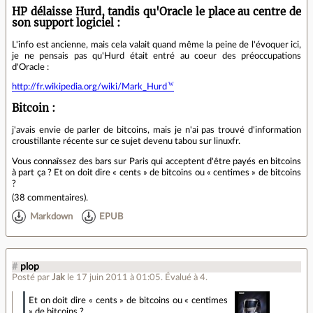
HP délaisse Hurd, tandis qu'Oracle le place au centre de
son support logiciel :
L'info est ancienne, mais cela valait quand même la peine de l'évoquer ici,
je ne pensais pas qu'Hurd était entré au coeur des préoccupations
d'Oracle :
http://fr.wikipedia.org/wiki/Mark_Hurd
Bitcoin :
j'avais envie de parler de bitcoins, mais je n'ai pas trouvé d'information
croustillante récente sur ce sujet devenu tabou sur linuxfr.
Vous connaîssez des bars sur Paris qui acceptent d'être payés en bitcoins
à part ça ? Et on doit dire « cents » de bitcoins ou « centimes » de bitcoins
?
(
38 commentaires
).
Markdown
EPUB
#
plop
Posté par
Jak
le 17 juin 2011 à 01:05
.
Évalué à
4
.
Et on doit dire « cents » de bitcoins ou « centimes
» de bitcoins ?