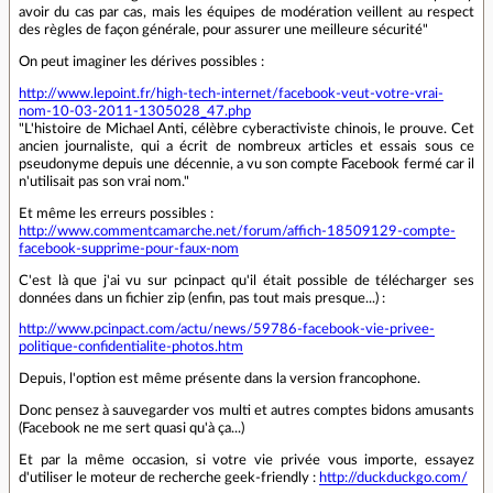
avoir du cas par cas, mais les équipes de modération veillent au respect
des règles de façon générale, pour assurer une meilleure sécurité"
On peut imaginer les dérives possibles :
http://www.lepoint.fr/high-tech-internet/facebook-veut-votre-vrai-
nom-10-03-2011-1305028_47.php
"L'histoire de Michael Anti, célèbre cyberactiviste chinois, le prouve. Cet
ancien journaliste, qui a écrit de nombreux articles et essais sous ce
pseudonyme depuis une décennie, a vu son compte Facebook fermé car il
n'utilisait pas son vrai nom."
Et même les erreurs possibles :
http://www.commentcamarche.net/forum/affich-18509129-compte-
facebook-supprime-pour-faux-nom
C'est là que j'ai vu sur pcinpact qu'il était possible de télécharger ses
données dans un fichier zip (enfin, pas tout mais presque...) :
http://www.pcinpact.com/actu/news/59786-facebook-vie-privee-
politique-confidentialite-photos.htm
Depuis, l'option est même présente dans la version francophone.
Donc pensez à sauvegarder vos multi et autres comptes bidons amusants
(Facebook ne me sert quasi qu'à ça...)
Et par la même occasion, si votre vie privée vous importe, essayez
d'utiliser le moteur de recherche geek-friendly :
http://duckduckgo.com/