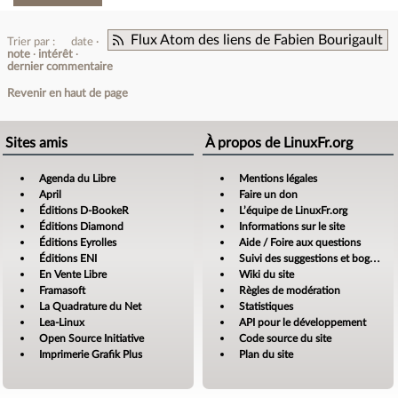
Flux Atom des liens de Fabien Bourigault
Trier par :
date
note
intérêt
dernier commentaire
Revenir en haut de page
Sites amis
À propos de LinuxFr.org
Agenda du Libre
Mentions légales
April
Faire un don
Éditions D-BookeR
L’équipe de LinuxFr.org
Éditions Diamond
Informations sur le site
Éditions Eyrolles
Aide / Foire aux questions
Éditions ENI
Suivi des suggestions et bogues
En Vente Libre
Wiki du site
Framasoft
Règles de modération
La Quadrature du Net
Statistiques
Lea-Linux
API pour le développement
Open Source Initiative
Code source du site
Imprimerie Grafik Plus
Plan du site