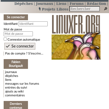
Dépêches
Journaux
Liens
Forums
Rédaction
🎙️ Projets Libres
Se connecter
Identifiant
Mot de passe
Connexion automatique
Pas de compte ? S’inscrire…
Fabien
Bourigault
journaux
dépêches
liens
messages sur les forums
entrées du suivi
ajouts au wiki
commentaires
Derniers
contenus