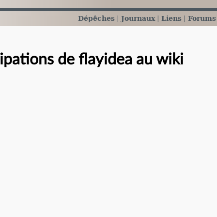
Dépêches
Journaux
Liens
Forums
ipations de flayidea au wiki
e