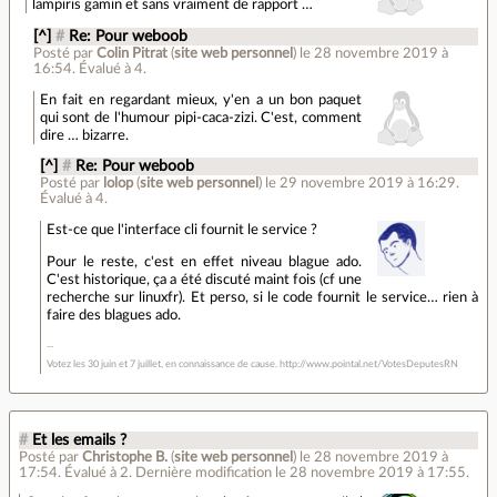
lampiris gamin et sans vraiment de rapport …
[^]
#
Re: Pour weboob
Posté par
Colin Pitrat
(
site web personnel
)
le 28 novembre 2019 à
16:54
.
Évalué à
4
.
En fait en regardant mieux, y'en a un bon paquet
qui sont de l'humour pipi-caca-zizi. C'est, comment
dire … bizarre.
[^]
#
Re: Pour weboob
Posté par
lolop
(
site web personnel
)
le 29 novembre 2019 à 16:29
.
Évalué à
4
.
Est-ce que l'interface cli fournit le service ?
Pour le reste, c'est en effet niveau blague ado.
C'est historique, ça a été discuté maint fois (cf une
recherche sur linuxfr). Et perso, si le code fournit le service… rien à
faire des blagues ado.
Votez les 30 juin et 7 juillet, en connaissance de cause. http://www.pointal.net/VotesDeputesRN
#
Et les emails ?
Posté par
Christophe B.
(
site web personnel
)
le 28 novembre 2019 à
17:54
.
Évalué à
2
.
Dernière modification le 28 novembre 2019 à 17:55.