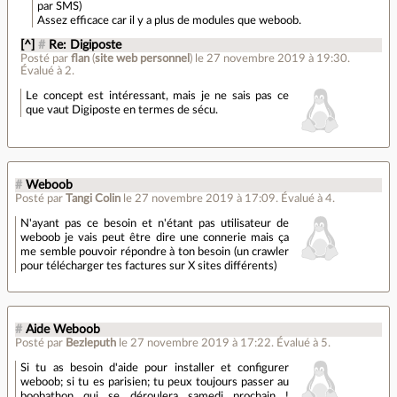
par SMS)
Assez efficace car il y a plus de modules que weboob.
[^]
#
Re: Digiposte
Posté par
flan
(
site web personnel
)
le 27 novembre 2019 à 19:30
.
Évalué à
2
.
Le concept est intéressant, mais je ne sais pas ce
que vaut Digiposte en termes de sécu.
#
Weboob
Posté par
Tangi Colin
le 27 novembre 2019 à 17:09
.
Évalué à
4
.
N'ayant pas ce besoin et n'étant pas utilisateur de
weboob je vais peut être dire une connerie mais ça
me semble pouvoir répondre à ton besoin (un crawler
pour télécharger tes factures sur X sites différents)
#
Aide Weboob
Posté par
Bezleputh
le 27 novembre 2019 à 17:22
.
Évalué à
5
.
Si tu as besoin d'aide pour installer et configurer
weboob; si tu es parisien; tu peux toujours passer au
boobathon qui se déroulera samedi prochain !