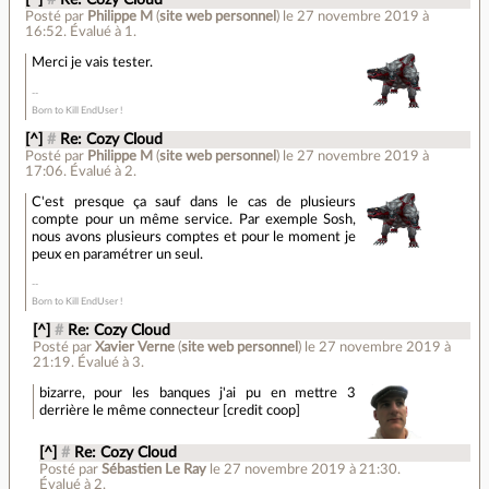
[^]
#
Re: Cozy Cloud
Posté par
Philippe M
(
site web personnel
)
le 27 novembre 2019 à
16:52
.
Évalué à
1
.
Merci je vais tester.
Born to Kill EndUser !
[^]
#
Re: Cozy Cloud
Posté par
Philippe M
(
site web personnel
)
le 27 novembre 2019 à
17:06
.
Évalué à
2
.
C'est presque ça sauf dans le cas de plusieurs
compte pour un même service. Par exemple Sosh,
nous avons plusieurs comptes et pour le moment je
peux en paramétrer un seul.
Born to Kill EndUser !
[^]
#
Re: Cozy Cloud
Posté par
Xavier Verne
(
site web personnel
)
le 27 novembre 2019 à
21:19
.
Évalué à
3
.
bizarre, pour les banques j'ai pu en mettre 3
derrière le même connecteur [credit coop]
[^]
#
Re: Cozy Cloud
Posté par
Sébastien Le Ray
le 27 novembre 2019 à 21:30
.
Évalué à
2
.