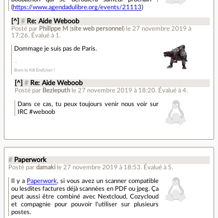
(
https://www.agendadulibre.org/events/21113
)
[^]
#
Re: Aide Weboob
Posté par
Philippe M
(
site web personnel
)
le 27 novembre 2019 à
17:26
.
Évalué à
1
.
Dommage je suis pas de Paris.
Born to Kill EndUser !
[^]
#
Re: Aide Weboob
Posté par
Bezleputh
le 27 novembre 2019 à 18:20
.
Évalué à
4
.
Dans ce cas, tu peux toujours venir nous voir sur
IRC #weboob
#
Paperwork
Posté par
damaki
le 27 novembre 2019 à 18:53
.
Évalué à
5
.
Il y a
Paperwork
, si vous avez un scanner compatible
ou lesdites factures déjà scannées en PDF ou jpeg. Ça
peut aussi être combiné avec Nextcloud, Cozycloud
et compagnie pour pouvoir l'utiliser sur plusieurs
postes.