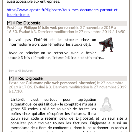
aussi accessible aux entreprises.
https://www.laposte.fr/digiposte/tous-mes-documents-partout-et-
tout-le-temps
[^]
#
Re: Digiposte
Posté par
Philippe M
(
site web personnel
)
le 27 novembre 2019 à
16:50
.
Évalué à
3
.
Dernière modification le 27 novembre 2019 à 16:50.
Je vois pas l'intérêt de les stocker chez un
intermédiaire alors que l'émetteur les stocks déjà.
Avec ce principe on se retrouve avec le fichier
stocké 3 fois : l'émetteur, l'intermédiaire, le destinataire…
Born to Kill EndUser !
[^]
#
Re: Digiposte
Posté par
Guillawme
(
site web personnel
,
Mastodon
)
le 27 novembre
2019 à 17:06
.
Évalué à
3
.
Dernière modification le 27 novembre 2019
à 17:10.
L’intérêt c’est surtout pour l’agrégation
automatique, ce qui fait que « le comptable n'a pas à
gérer 50 codes » ni à se souvenir de toutes les
boîtes chez qui aller récupérer les factures. Il n’a
qu’un seul code à retenir (celui de Digiposte), et un seul site à
consulter pour trouver toutes les factures. Digiposte a aussi un
mécanisme de « tiers de confiance », donc tu peux donner un accès à