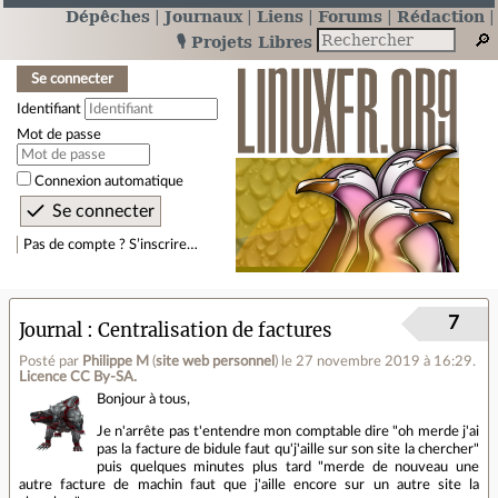
Dépêches
Journaux
Liens
Forums
Rédaction
🎙️ Projets Libres
Se connecter
Identifiant
Mot de passe
Connexion automatique
Pas de compte ? S’inscrire…
7
Journal
Centralisation de factures
Posté par
Philippe M
(
site web personnel
)
le 27 novembre 2019 à 16:29
.
Licence CC By‑SA.
Bonjour à tous,
Je n'arrête pas t'entendre mon comptable dire "oh merde j'ai
pas la facture de bidule faut qu'j'aille sur son site la chercher"
puis quelques minutes plus tard "merde de nouveau une
autre facture de machin faut que j'aille encore sur un autre site la