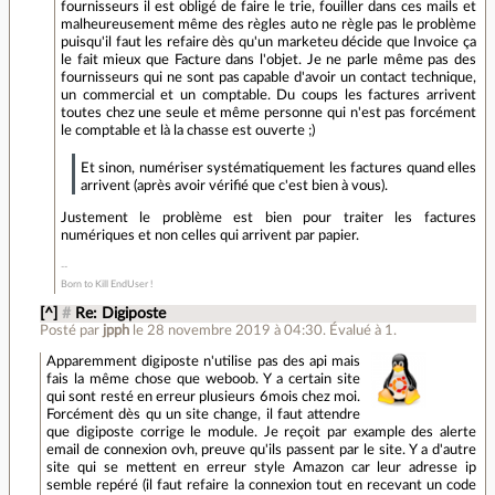
fournisseurs il est obligé de faire le trie, fouiller dans ces mails et
malheureusement même des règles auto ne règle pas le problème
puisqu'il faut les refaire dès qu'un marketeu décide que Invoice ça
le fait mieux que Facture dans l'objet. Je ne parle même pas des
fournisseurs qui ne sont pas capable d'avoir un contact technique,
un commercial et un comptable. Du coups les factures arrivent
toutes chez une seule et même personne qui n'est pas forcément
le comptable et là la chasse est ouverte ;)
Et sinon, numériser systématiquement les factures quand elles
arrivent (après avoir vérifié que c'est bien à vous).
Justement le problème est bien pour traiter les factures
numériques et non celles qui arrivent par papier.
Born to Kill EndUser !
[^]
#
Re: Digiposte
Posté par
jpph
le 28 novembre 2019 à 04:30
.
Évalué à
1
.
Apparemment digiposte n'utilise pas des api mais
fais la même chose que weboob. Y a certain site
qui sont resté en erreur plusieurs 6mois chez moi.
Forcément dès qu un site change, il faut attendre
que digiposte corrige le module. Je reçoit par example des alerte
email de connexion ovh, preuve qu'ils passent par le site. Y a d'autre
site qui se mettent en erreur style Amazon car leur adresse ip
semble repéré (il faut refaire la connexion tout en recevant un code