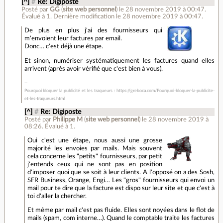
[^]
#
Re: Digiposte
Posté par
GG
(
site web personnel
)
le 28 novembre 2019 à 00:47
.
Évalué à
1
.
Dernière modification le 28 novembre 2019 à 00:47.
De plus en plus j'ai des fournisseurs qui
m'envoient leur factures par email.
Donc… c'est déjà une étape.
Et sinon, numériser systématiquement les factures quand elles
arrivent (après avoir vérifié que c'est bien à vous).
Pourquoi bloquer la publicité et les traqueurs : https://greboca.com/Pourquoi-bloquer-la-publicite-
et-les-traqueurs.html
[^]
#
Re: Digiposte
Posté par
Philippe M
(
site web personnel
)
le 28 novembre 2019 à
08:26
.
Évalué à
1
.
Oui c'est une étape, nous aussi une grosse
majorité les envoies par mails. Mais souvent
cela concerne les "petits" fournisseurs, par petit
j'entends ceux qui ne sont pas en position
d'imposer quoi que se soit à leur clients. A l'opposé on a des Sosh,
SFR Business, Orange, Engi… Les "gros" fournisseurs qui envoi un
mail pour te dire que la facture est dispo sur leur site et que c'est à
toi d'aller la chercher.
Et même par mail c'est pas fluide. Elles sont noyées dans le flot de
mails (spam, com interne…). Quand le comptable traite les factures