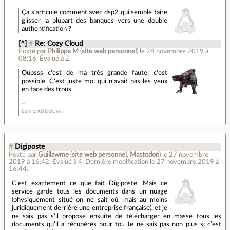
Ça s'articule comment avec dsp2 qui semble faire
glisser la plupart des banques vers une double
authentification ?
[^]
#
Re: Cozy Cloud
Posté par
Philippe M
(
site web personnel
)
le 28 novembre 2019 à
08:16
.
Évalué à
2
.
Oupsss c'est de ma très grande faute, c'est
possible. C'est juste moi qui n'avait pas les yeux
en face des trous.
Born to Kill EndUser !
#
Digiposte
Posté par
Guillawme
(
site web personnel
,
Mastodon
)
le 27 novembre
2019 à 16:42
.
Évalué à
4
.
Dernière modification le 27 novembre 2019 à
16:44.
C’est exactement ce que fait Digiposte. Mais ce
service garde tous les documents dans un nuage
(physiquement situé on ne sait où, mais au moins
juridiquement derrière une entreprise française), et je
ne sais pas s’il propose ensuite de télécharger en masse tous les
documents qu’il a récupérés pour toi. Je ne sais pas non plus si c’est