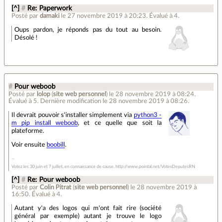
[^]
#
Re: Paperwork
Posté par
damaki
le 27 novembre 2019 à 20:23
.
Évalué à
4
.
Oups pardon, je réponds pas du tout au besoin.
Désolé !
#
Pour weboob
Posté par
lolop
(
site web personnel
)
le 28 novembre 2019 à 08:24
.
Évalué à
5
.
Dernière modification le 28 novembre 2019 à 08:26.
Il devrait pouvoir s'installer simplement via
python3 -
m pip install weboob
, et ce quelle que soit la
plateforme.
Voir ensuite
boobill
.
Votez les 30 juin et 7 juillet, en connaissance de cause. http://www.pointal.net/VotesDeputesRN
[^]
#
Re: Pour weboob
Posté par
Colin Pitrat
(
site web personnel
)
le 28 novembre 2019 à
16:50
.
Évalué à
4
.
Autant y'a des logos qui m'ont fait rire (société
général par exemple) autant je trouve le logo