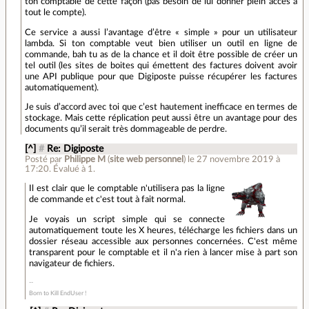
ton comptable de cette façon (pas besoin de lui donner plein accès à
tout le compte).
Ce service a aussi l’avantage d’être « simple » pour un utilisateur
lambda. Si ton comptable veut bien utiliser un outil en ligne de
commande, bah tu as de la chance et il doit être possible de créer un
tel outil (les sites de boites qui émettent des factures doivent avoir
une API publique pour que Digiposte puisse récupérer les factures
automatiquement).
Je suis d’accord avec toi que c’est hautement inefficace en termes de
stockage. Mais cette réplication peut aussi être un avantage pour des
documents qu’il serait très dommageable de perdre.
[^]
#
Re: Digiposte
Posté par
Philippe M
(
site web personnel
)
le 27 novembre 2019 à
17:20
.
Évalué à
1
.
Il est clair que le comptable n'utilisera pas la ligne
de commande et c'est tout à fait normal.
Je voyais un script simple qui se connecte
automatiquement toute les X heures, télécharge les fichiers dans un
dossier réseau accessible aux personnes concernées. C'est même
transparent pour le comptable et il n'a rien à lancer mise à part son
navigateur de fichiers.
Born to Kill EndUser !