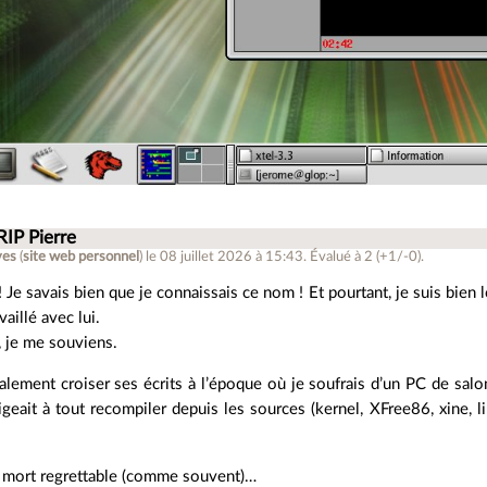
RIP Pierre
ves
(
site web personnel
)
le 08 juillet 2026 à 15:43
.
Évalué à
2
(+1/-0)
.
! Je savais bien que je connaissais ce nom ! Et pourtant, je suis bien l
vaillé avec lui.
, je me souviens.
galement croiser ses écrits à l’époque où je soufrais d’un PC de 
igeait à tout recompiler depuis les sources (kernel, XFree86, xine, 
 mort regrettable (comme souvent)…