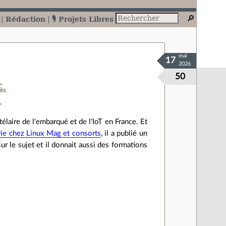
Rédaction
🎙️ Projets Libres
mai
17
2026
50
.
ès
.
élaire de l'embarqué et de l'IoT en France. Et
rie chez Linux Mag et consorts
, il a publié un
 sur le sujet et il donnait aussi des formations