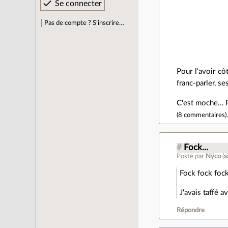
Pas de compte ? S’inscrire…
Pour l'avoir c
franc-parler, se
C'est moche… Pi
(
8 commentaires
)
#
Fock...
Posté par
Nÿco
(
s
Fock fock fock
J'avais taffé 
Répondre