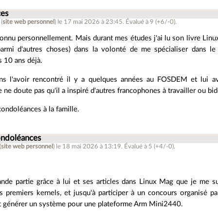
es
(
site web personnel
)
le 17 mai 2026 à 23:45
.
Évalué à
9
(+6/-0)
.
 connu personnellement. Mais durant mes études j'ai lu son livre Linu
(parmi d'autres choses) dans la volonté de me spécialiser dans 
s 10 ans déjà.
s l'avoir rencontré il y a quelques années au FOSDEM et lui avoi
 ne doute pas qu'il a inspiré d'autres francophones à travailler ou bi
condoléances à la famille.
ondoléances
(
site web personnel
)
le 18 mai 2026 à 13:19
.
Évalué à
5
(+4/-0)
.
ande partie grâce à lui et ses articles dans Linux Mag que je me su
 premiers kernels, et jusqu'à participer à un concours organisé p
llait générer un système pour une plateforme Arm Mini2440.