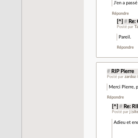
J'en a passé
Répondre
[^]
#
Re:
Posté par
T
Pareil.
Répondre
#
RIP Pierre
Posté par
zardoz
Merci Pierre, p
Répondre
[^]
#
Re: RI
Posté par
j
(
sit
Adieu et en