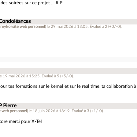
 des soirées sur ce projet … RIP
 Condoléances
arnyko
(
site web personnel
)
le 29 mai 2026 à 13:05
.
Évalué à
2
(+0/-0)
.
le 19 mai 2026 à 15:25
.
Évalué à
5
(+5/-0)
.
our tes formations sur le kernel et sur le real time, ta collaboration à
P Pierre
e web personnel
)
le 18 juin 2026 à 18:19
.
Évalué à
3
(+1/-0)
.
core merci pour X-Tel