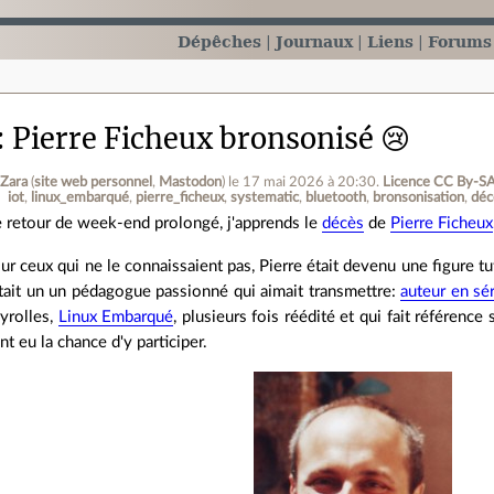
Dépêches
Journaux
Liens
Forums
Pierre Ficheux bronsonisé 😢
 Zara
(
site web personnel
,
Mastodon
)
le 17 mai 2026 à 20:30
.
Licence CC By‑SA
iot
linux_embarqué
pierre_ficheux
systematic
bluetooth
bronsonisation
déc
 retour de week-end prolongé, j'apprends le
décès
de
Pierre Ficheux
ur ceux qui ne le connaissaient pas, Pierre était devenu une figure tut
tait un un pédagogue passionné qui aimait transmettre:
auteur en sé
yrolles,
Linux Embarqué
, plusieurs fois réédité et qui fait référence
t eu la chance d'y participer.