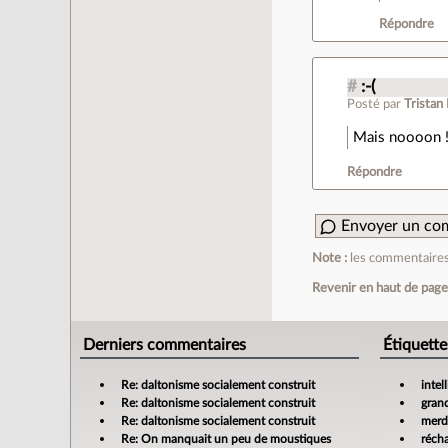
Répondre
#
:-(
Posté par
Tristan
Mais noooon ! 
Répondre
Envoyer un co
Note :
les commentaires 
Revenir en haut de pag
Derniers commentaires
Étiquette
Re: daltonisme socialement construit
intel
Re: daltonisme socialement construit
gran
Re: daltonisme socialement construit
merdi
Re: On manquait un peu de moustiques
réch