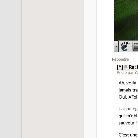
Répondre
[^]
#
Re: 
Posté par
Y
Ah, voilà 
jamais tra
Oui. XTel
J’ai pu é
qui m’obl
sauveur !
C’est une