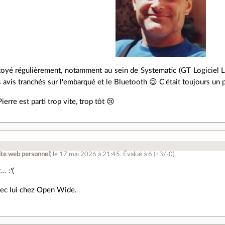
ôtoyé régulièrement, notamment au sein de Systematic (GT Logiciel L
s avis tranchés sur l'embarqué et le Bluetooth 😉 C'était toujours un p
erre est parti trop vite, trop tôt 😢
.
ite web personnel
)
le 17 mai 2026 à 21:45
.
Évalué à
6
(+3/-0)
.
… :'(
avec lui chez Open Wide.