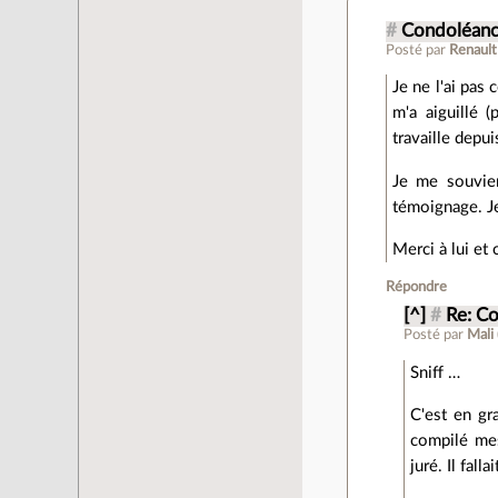
#
Condoléanc
Posté par
Renault
Je ne l'ai pas
m'a aiguillé 
travaille depui
Je me souvien
témoignage. Je
Merci à lui et 
Répondre
[^]
#
Re: C
Posté par
Mali
Sniff …
C'est en gr
compilé mes
juré. Il fa