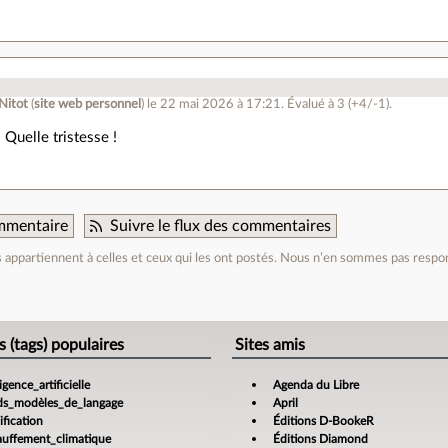
 Nitot
(
site web personnel
)
le 22 mai 2026 à 17:21
.
Évalué à
3
(+4/-1)
.
Quelle tristesse !
mmentaire
Suivre le flux des commentaires
appartiennent à celles et ceux qui les ont postés. Nous n’en sommes pas respo
e
s (tags) populaires
Sites amis
ligence_artificielle
Agenda du Libre
ds_modèles_de_langage
April
fication
Éditions D-BookeR
auffement_climatique
Éditions Diamond