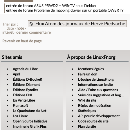
entrée de forum
ASUS P5WD2 + Wifi-TV sous Debian
entrée de forum
Problème de mapping clavier sur un portable QWERTY
Flux Atom des journaux de Hervé Piedvache
Trier par :
date
note
intérêt
dernier commentaire
Revenir en haut de page
Sites amis
À propos de LinuxFr.org
Agenda du Libre
Mentions légales
April
Faire un don
Éditions D-BookeR
L’équipe de LinuxFr.org
Éditions Diamond
Informations sur le site
Éditions Eyrolles
Aide / Foire aux questions
Éditions ENI
Suivi des suggestions et bogues
En Vente Libre
Wiki du site
Framasoft
Règles de modération
La Quadrature du Net
Statistiques
Lea-Linux
API pour le développement
Open Source Initiative
Code source du site
Imprimerie Grafik Plus
Plan du site