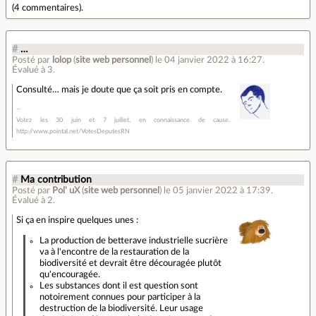
(
4 commentaires
).
#
…
Posté par
lolop
(
site web personnel
)
le 04 janvier 2022 à 16:27
.
Évalué à
3
.
Consulté… mais je doute que ça soit pris en compte.
Votez les 30 juin et 7 juillet, en connaissance de cause.
http://www.pointal.net/VotesDeputesRN
#
Ma contribution
Posté par
Pol' uX
(
site web personnel
)
le 05 janvier 2022 à 17:39
.
Évalué à
2
.
Si ça en inspire quelques unes :
La production de betterave industrielle sucrière
va à l'encontre de la restauration de la
biodiversité et devrait être découragée plutôt
qu'encouragée.
Les substances dont il est question sont
notoirement connues pour participer à la
destruction de la biodiversité. Leur usage