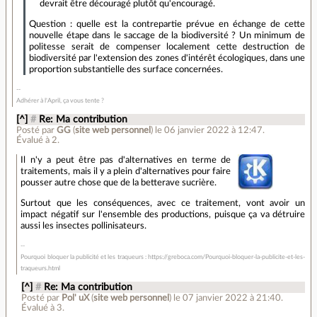
devrait être découragé plutôt qu'encouragé.
Question : quelle est la contrepartie prévue en échange de cette
nouvelle étape dans le saccage de la biodiversité ? Un minimum de
politesse serait de compenser localement cette destruction de
biodiversité par l'extension des zones d'intérêt écologiques, dans une
proportion substantielle des surface concernées.
Adhérer à l'April, ça vous tente ?
[^]
#
Re: Ma contribution
Posté par
GG
(
site web personnel
)
le 06 janvier 2022 à 12:47
.
Évalué à
2
.
Il n'y a peut être pas d'alternatives en terme de
traitements, mais il y a plein d'alternatives pour faire
pousser autre chose que de la betterave sucrière.
Surtout que les conséquences, avec ce traitement, vont avoir un
impact négatif sur l'ensemble des productions, puisque ça va détruire
aussi les insectes pollinisateurs.
Pourquoi bloquer la publicité et les traqueurs : https://greboca.com/Pourquoi-bloquer-la-publicite-et-les-
traqueurs.html
[^]
#
Re: Ma contribution
Posté par
Pol' uX
(
site web personnel
)
le 07 janvier 2022 à 21:40
.
Évalué à
3
.