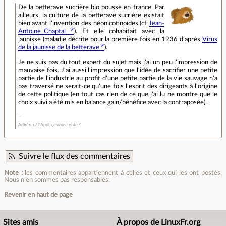
De la betterave sucrière bio pousse en france. Par
ailleurs, la culture de la betterave sucrière existait
bien avant l'invention des néonicotinoïdes (cf
Jean-
Antoine_Chaptal
). Et elle cohabitait avec la
jaunisse (maladie décrite pour la première fois en 1936 d'après
Virus
de la jaunisse de la betterave
).
Je ne suis pas du tout expert du sujet mais j'ai un peu l'impression de
mauvaise fois. J'ai aussi l'impression que l'idée de sacrifier une petite
partie de l'industrie au profit d'une petite partie de la vie sauvage n'a
pas traversé ne serait-ce qu'une fois l'esprit des dirigeants à l'origine
de cette politique (en tout cas rien de ce que j'ai lu ne montre que le
choix suivi a été mis en balance gain/bénéfice avec la contraposée).
Adhérer à l'April, ça vous tente ?
Suivre le flux des commentaires
Note :
les commentaires appartiennent à celles et ceux qui les ont postés.
Nous n’en sommes pas responsables.
Revenir en haut de page
Sites amis
À propos de LinuxFr.org