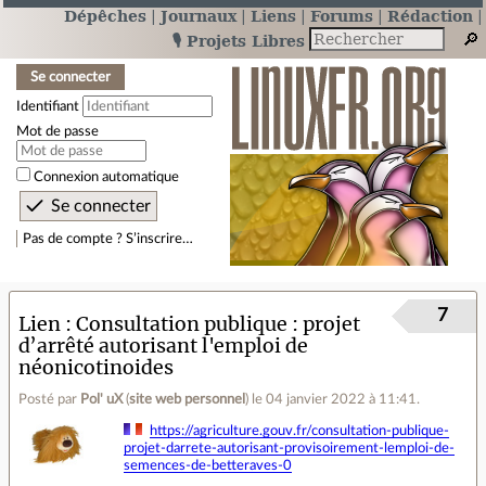
Dépêches
Journaux
Liens
Forums
Rédaction
🎙️ Projets Libres
Se connecter
Identifiant
Mot de passe
Connexion automatique
Pas de compte ? S’inscrire…
7
Lien
Consultation publique : projet
d’arrêté autorisant l'emploi de
néonicotinoides
Posté par
Pol' uX
(
site web personnel
)
le 04 janvier 2022 à 11:41
.
https://agriculture.gouv.fr/consultation-publique-
projet-darrete-autorisant-provisoirement-lemploi-de-
semences-de-betteraves-0