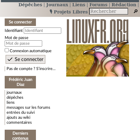
Dépêches
Journaux
Liens
Forums
Rédaction
🎙️ Projets Libres
Se connecter
Identifiant
Mot de passe
Connexion automatique
Pas de compte ? S’inscrire…
Frédéric Juan
Diaz
journaux
dépêches
liens
messages sur les forums
entrées du suivi
ajouts au wiki
commentaires
Derniers
contenus