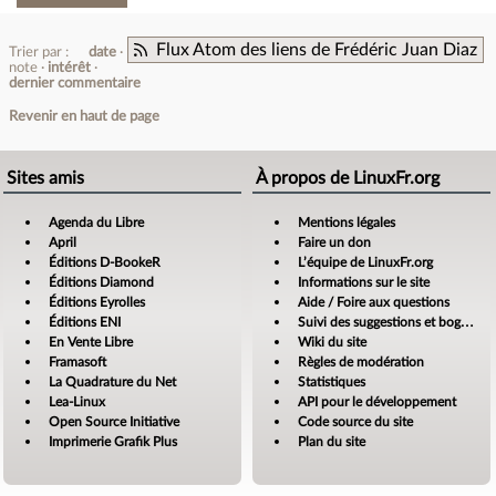
Flux Atom des liens de Frédéric Juan Diaz
Trier par :
date
note
intérêt
dernier commentaire
Revenir en haut de page
Sites amis
À propos de LinuxFr.org
Agenda du Libre
Mentions légales
April
Faire un don
Éditions D-BookeR
L’équipe de LinuxFr.org
Éditions Diamond
Informations sur le site
Éditions Eyrolles
Aide / Foire aux questions
Éditions ENI
Suivi des suggestions et bogues
En Vente Libre
Wiki du site
Framasoft
Règles de modération
La Quadrature du Net
Statistiques
Lea-Linux
API pour le développement
Open Source Initiative
Code source du site
Imprimerie Grafik Plus
Plan du site