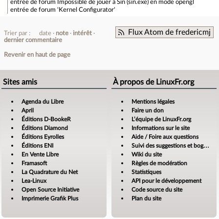
entrée de forum
Impossible de jouer à Sin (sin.exe) en mode opengl
entrée de forum
'Kernel Configurator'
Flux Atom de fredericmj
Trier par :
date
note
intérêt
dernier commentaire
Revenir en haut de page
Sites amis
À propos de LinuxFr.org
Agenda du Libre
Mentions légales
April
Faire un don
Éditions D-BookeR
L’équipe de LinuxFr.org
Éditions Diamond
Informations sur le site
Éditions Eyrolles
Aide / Foire aux questions
Éditions ENI
Suivi des suggestions et bogues
En Vente Libre
Wiki du site
Framasoft
Règles de modération
La Quadrature du Net
Statistiques
Lea-Linux
API pour le développement
Open Source Initiative
Code source du site
Imprimerie Grafik Plus
Plan du site