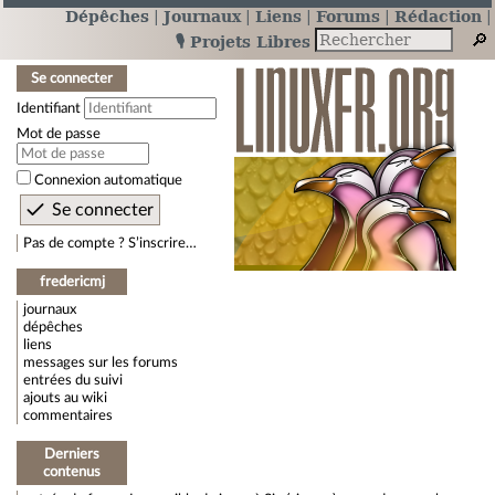
Dépêches
Journaux
Liens
Forums
Rédaction
🎙️ Projets Libres
Se connecter
Identifiant
Mot de passe
Connexion automatique
Pas de compte ? S’inscrire…
fredericmj
journaux
dépêches
liens
messages sur les forums
entrées du suivi
ajouts au wiki
commentaires
Derniers
contenus