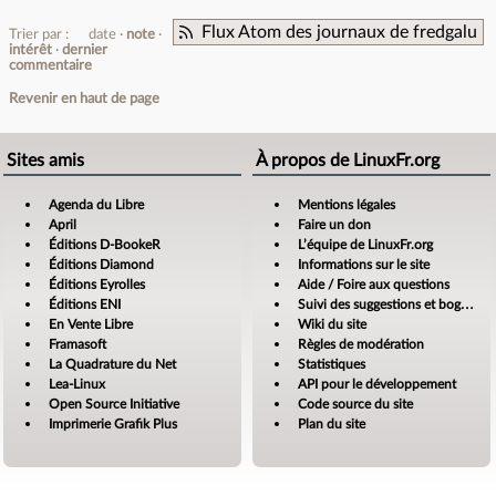
Flux Atom des journaux de fredgalu
Trier par :
date
note
intérêt
dernier
commentaire
Revenir en haut de page
Sites amis
À propos de LinuxFr.org
Agenda du Libre
Mentions légales
April
Faire un don
Éditions D-BookeR
L’équipe de LinuxFr.org
Éditions Diamond
Informations sur le site
Éditions Eyrolles
Aide / Foire aux questions
Éditions ENI
Suivi des suggestions et bogues
En Vente Libre
Wiki du site
Framasoft
Règles de modération
La Quadrature du Net
Statistiques
Lea-Linux
API pour le développement
Open Source Initiative
Code source du site
Imprimerie Grafik Plus
Plan du site