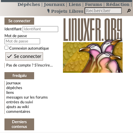
Dépêches
Journaux
Liens
Forums
Rédaction
🎙️ Projets Libres
Se connecter
Identifiant
Mot de passe
Connexion automatique
Pas de compte ? S’inscrire…
fredgalu
journaux
dépêches
liens
messages sur les forums
entrées du suivi
ajouts au wiki
commentaires
Derniers
contenus