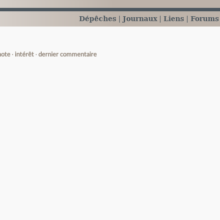
Dépêches
Journaux
Liens
Forums
note
intérêt
dernier commentaire
e