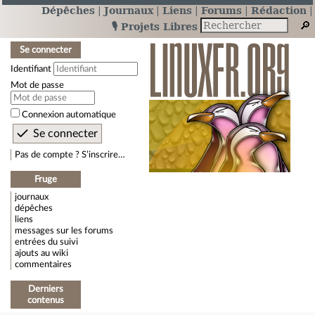
Dépêches
Journaux
Liens
Forums
Rédaction
🎙️ Projets Libres
Se connecter
Identifiant
Mot de passe
Connexion automatique
Pas de compte ? S’inscrire…
Fruge
journaux
dépêches
liens
messages sur les forums
entrées du suivi
ajouts au wiki
commentaires
Derniers
contenus