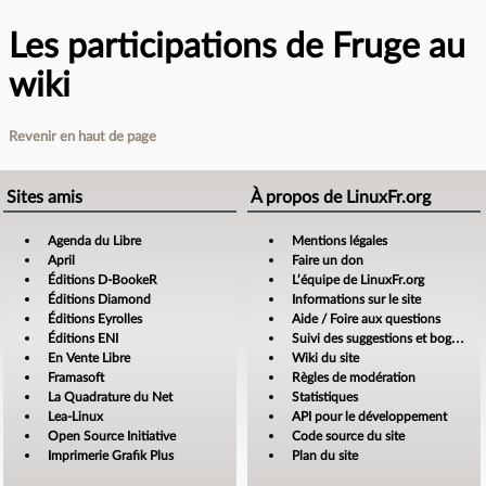
Les participations de Fruge au
wiki
Revenir en haut de page
Sites amis
À propos de LinuxFr.org
Agenda du Libre
Mentions légales
April
Faire un don
Éditions D-BookeR
L’équipe de LinuxFr.org
Éditions Diamond
Informations sur le site
Éditions Eyrolles
Aide / Foire aux questions
Éditions ENI
Suivi des suggestions et bogues
En Vente Libre
Wiki du site
Framasoft
Règles de modération
La Quadrature du Net
Statistiques
Lea-Linux
API pour le développement
Open Source Initiative
Code source du site
Imprimerie Grafik Plus
Plan du site