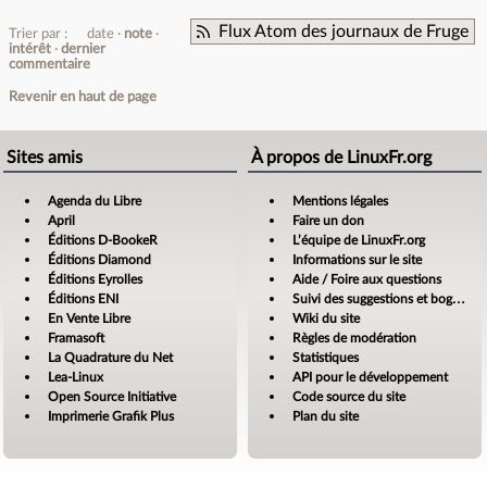
Flux Atom des journaux de Fruge
Trier par :
date
note
intérêt
dernier
commentaire
Revenir en haut de page
Sites amis
À propos de LinuxFr.org
Agenda du Libre
Mentions légales
April
Faire un don
Éditions D-BookeR
L’équipe de LinuxFr.org
Éditions Diamond
Informations sur le site
Éditions Eyrolles
Aide / Foire aux questions
Éditions ENI
Suivi des suggestions et bogues
En Vente Libre
Wiki du site
Framasoft
Règles de modération
La Quadrature du Net
Statistiques
Lea-Linux
API pour le développement
Open Source Initiative
Code source du site
Imprimerie Grafik Plus
Plan du site