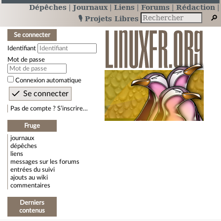
Dépêches
Journaux
Liens
Forums
Rédaction
🎙️ Projets Libres
Se connecter
Identifiant
Mot de passe
Connexion automatique
Pas de compte ? S’inscrire…
Fruge
journaux
dépêches
liens
messages sur les forums
entrées du suivi
ajouts au wiki
commentaires
Derniers
contenus