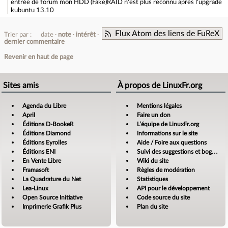
entrée de forum
mon HDD (Fake)RAID n'est plus reconnu après l'upgrade
kubuntu 13.10
Flux Atom des liens de FuReX
Trier par :
date
note
intérêt
dernier commentaire
Revenir en haut de page
Sites amis
À propos de LinuxFr.org
Agenda du Libre
Mentions légales
April
Faire un don
Éditions D-BookeR
L’équipe de LinuxFr.org
Éditions Diamond
Informations sur le site
Éditions Eyrolles
Aide / Foire aux questions
Éditions ENI
Suivi des suggestions et bogues
En Vente Libre
Wiki du site
Framasoft
Règles de modération
La Quadrature du Net
Statistiques
Lea-Linux
API pour le développement
Open Source Initiative
Code source du site
Imprimerie Grafik Plus
Plan du site