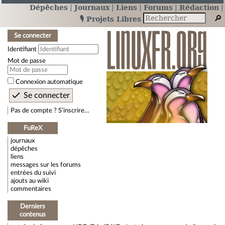
Dépêches
Journaux
Liens
Forums
Rédaction
🎙️ Projets Libres
Se connecter
Identifiant
Mot de passe
Connexion automatique
Pas de compte ? S’inscrire…
FuReX
journaux
dépêches
liens
messages sur les forums
entrées du suivi
ajouts au wiki
commentaires
Derniers
contenus