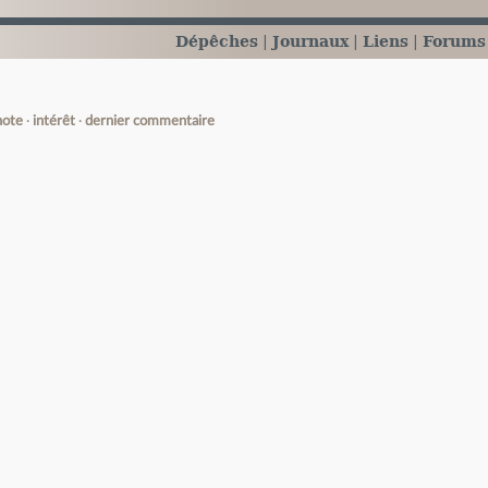
Dépêches
Journaux
Liens
Forums
note
intérêt
dernier commentaire
e