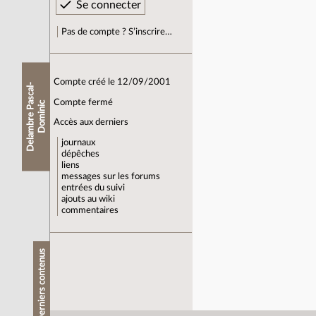
Pas de compte ? S’inscrire…
Compte créé le 12/09/2001
D
e
l
a
m
b
r
e
P
s
c
a
l
-
D
o
m
i
n
i
Compte fermé
a
c
Accès aux derniers
journaux
dépêches
liens
messages sur les forums
entrées du suivi
ajouts au wiki
commentaires
Derniers contenus