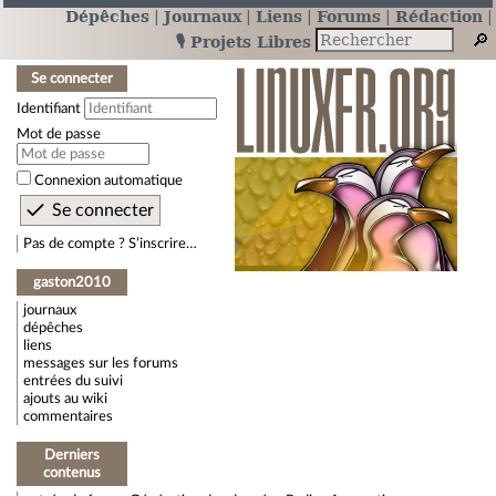
Dépêches
Journaux
Liens
Forums
Rédaction
🎙️ Projets Libres
Se connecter
Identifiant
Mot de passe
Connexion automatique
Pas de compte ? S’inscrire…
gaston2010
journaux
dépêches
liens
messages sur les forums
entrées du suivi
ajouts au wiki
commentaires
Derniers
contenus