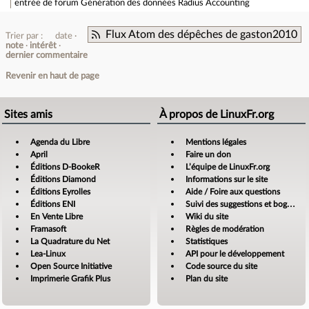
entrée de forum
Génération des données Radius Accounting
Flux Atom des dépêches de gaston2010
Trier par :
date
note
intérêt
dernier commentaire
Revenir en haut de page
Sites amis
À propos de LinuxFr.org
Agenda du Libre
Mentions légales
April
Faire un don
Éditions D-BookeR
L’équipe de LinuxFr.org
Éditions Diamond
Informations sur le site
Éditions Eyrolles
Aide / Foire aux questions
Éditions ENI
Suivi des suggestions et bogues
En Vente Libre
Wiki du site
Framasoft
Règles de modération
La Quadrature du Net
Statistiques
Lea-Linux
API pour le développement
Open Source Initiative
Code source du site
Imprimerie Grafik Plus
Plan du site