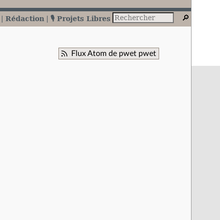
Rédaction
🎙️ Projets Libres
Flux Atom de pwet pwet