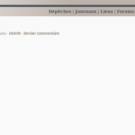
Dépêches
Journaux
Liens
Forums
note
intérêt
dernier commentaire
e