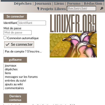
Dépêches
Journaux
Liens
Forums
Rédaction
🎙️ Projets Libres
Se connecter
Identifiant
Mot de passe
Connexion automatique
Pas de compte ? S’inscrire…
guillaume
journaux
dépêches
liens
messages sur les forums
entrées du suivi
ajouts au wiki
commentaires
Derniers
contenus