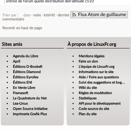
entrée de forum
quelle distribution dell latitude c510
Flux Atom de guillaume
Trier par :
date
note
intérêt
dernier
commentaire
Revenir en haut de page
Sites amis
À propos de LinuxFr.org
Agenda du Libre
Mentions légales
April
Faire un don
Éditions D-BookeR
L’équipe de LinuxFr.org
Éditions Diamond
Informations sur le site
Éditions Eyrolles
Aide / Foire aux questions
Éditions ENI
Suivi des suggestions et bogues
En Vente Libre
Wiki du site
Framasoft
Règles de modération
La Quadrature du Net
Statistiques
Lea-Linux
API pour le développement
Open Source Initiative
Code source du site
Imprimerie Grafik Plus
Plan du site