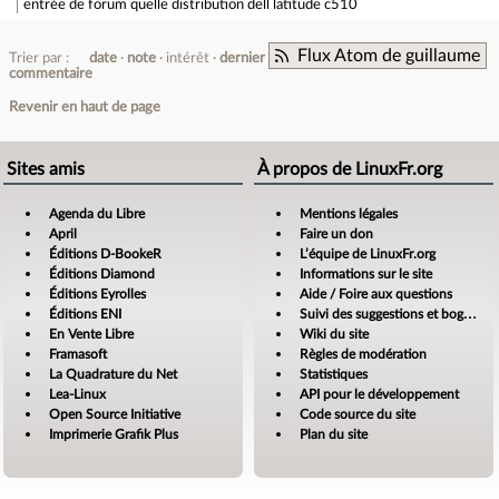
entrée de forum
quelle distribution dell latitude c510
Flux Atom de guillaume
Trier par :
date
note
intérêt
dernier
commentaire
Revenir en haut de page
Sites amis
À propos de LinuxFr.org
Agenda du Libre
Mentions légales
April
Faire un don
Éditions D-BookeR
L’équipe de LinuxFr.org
Éditions Diamond
Informations sur le site
Éditions Eyrolles
Aide / Foire aux questions
Éditions ENI
Suivi des suggestions et bogues
En Vente Libre
Wiki du site
Framasoft
Règles de modération
La Quadrature du Net
Statistiques
Lea-Linux
API pour le développement
Open Source Initiative
Code source du site
Imprimerie Grafik Plus
Plan du site