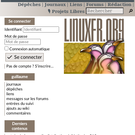
Dépêches
Journaux
Liens
Forums
Rédaction
🎙️ Projets Libres
Se connecter
Identifiant
Mot de passe
Connexion automatique
Pas de compte ? S’inscrire…
guillaume
journaux
dépêches
liens
messages sur les forums
entrées du suivi
ajouts au wiki
commentaires
Derniers
contenus