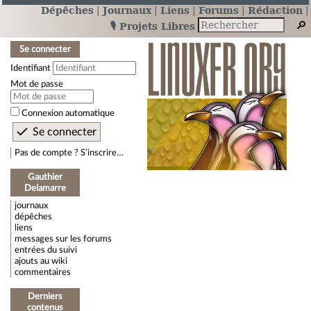
Dépêches
Journaux
Liens
Forums
Rédaction
🎙️ Projets Libres
Se connecter
Identifiant
Mot de passe
Connexion automatique
Pas de compte ? S’inscrire…
Gauthier
Delamarre
journaux
dépêches
liens
messages sur les forums
entrées du suivi
ajouts au wiki
commentaires
Derniers
contenus