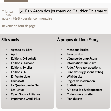
Flux Atom des journaux de Gauthier Delamarre
Trier par :
date
note
intérêt
dernier commentaire
Revenir en haut de page
Sites amis
À propos de LinuxFr.org
Agenda du Libre
Mentions légales
April
Faire un don
Éditions D-BookeR
L’équipe de LinuxFr.org
Éditions Diamond
Informations sur le site
Éditions Eyrolles
Aide / Foire aux questions
Éditions ENI
Suivi des suggestions et bogues
En Vente Libre
Wiki du site
Framasoft
Règles de modération
La Quadrature du Net
Statistiques
Lea-Linux
API pour le développement
Open Source Initiative
Code source du site
Imprimerie Grafik Plus
Plan du site