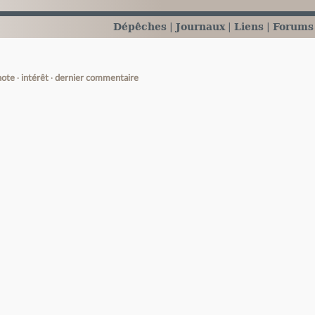
Dépêches
Journaux
Liens
Forums
note
intérêt
dernier commentaire
e