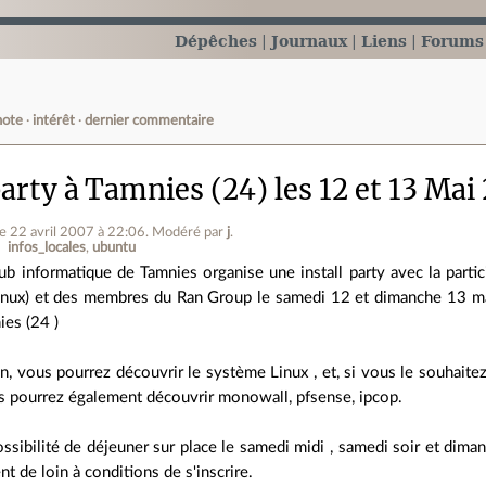
Dépêches
Journaux
Liens
Forums
note
intérêt
dernier commentaire
party à Tamnies (24) les 12 et 13 Mai
le 22 avril 2007 à 22:06
.
Modéré par
j
.
infos_locales
ubuntu
ub informatique de Tamnies organise une install party avec la partic
inux) et des membres du Ran Group le samedi 12 et dimanche 13 mai 
ies (24 )
n, vous pourrez découvrir le système Linux , et, si vous le souhaitez
us pourrez également découvrir monowall, pfsense, ipcop.
ssibilité de déjeuner sur place le samedi midi , samedi soir et dim
nt de loin à conditions de s'inscrire.