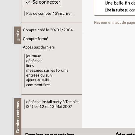
Une belle fin d
Lire la suite
(
0 co
Pas de compte ? S’inscrire…
Revenir en haut de pag
Compte créé le 20/02/2004
genius
Compte fermé
Accès aux derniers
journaux
dépêches
liens
messages sur les forums
entrées du suivi
ajouts au wiki
commentaires
dépêche
Install party à Tamnies
Derniers contenus
(24) les 12 et 13 Mai 2007