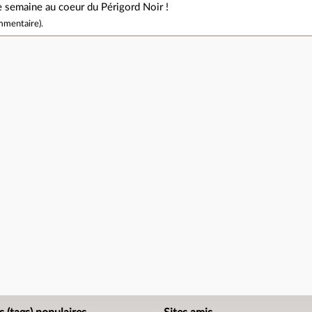
e semaine au coeur du Périgord Noir !
mmentaire
).
e