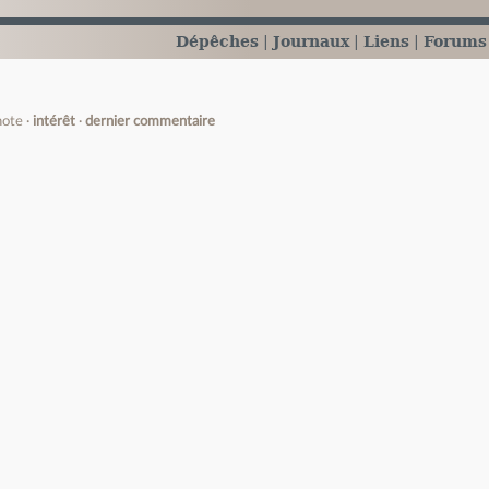
Dépêches
Journaux
Liens
Forums
note
intérêt
dernier commentaire
e