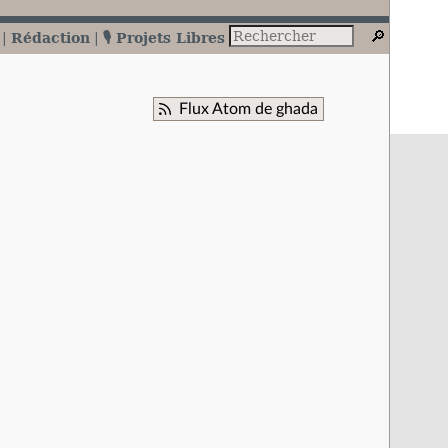
Rédaction
🎙️ Projets Libres
Flux Atom de ghada