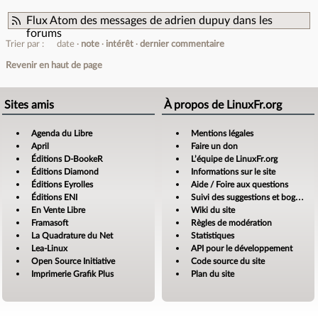
Flux Atom des messages de adrien dupuy dans les
forums
Trier par :
date
note
intérêt
dernier commentaire
Revenir en haut de page
Sites amis
À propos de LinuxFr.org
Agenda du Libre
Mentions légales
April
Faire un don
Éditions D-BookeR
L’équipe de LinuxFr.org
Éditions Diamond
Informations sur le site
Éditions Eyrolles
Aide / Foire aux questions
Éditions ENI
Suivi des suggestions et bogues
En Vente Libre
Wiki du site
Framasoft
Règles de modération
La Quadrature du Net
Statistiques
Lea-Linux
API pour le développement
Open Source Initiative
Code source du site
Imprimerie Grafik Plus
Plan du site