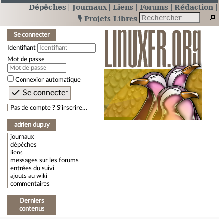
Dépêches
Journaux
Liens
Forums
Rédaction
🎙️ Projets Libres
Se connecter
Identifiant
Mot de passe
Connexion automatique
Pas de compte ? S’inscrire…
adrien dupuy
journaux
dépêches
liens
messages sur les forums
entrées du suivi
ajouts au wiki
commentaires
Derniers
contenus