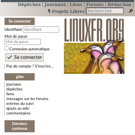
Dépêches
Journaux
Liens
Forums
Rédaction
🎙️ Projets Libres
Se connecter
Identifiant
Mot de passe
Connexion automatique
Pas de compte ? S’inscrire…
gilax
journaux
dépêches
liens
messages sur les forums
entrées du suivi
ajouts au wiki
commentaires
Derniers
contenus