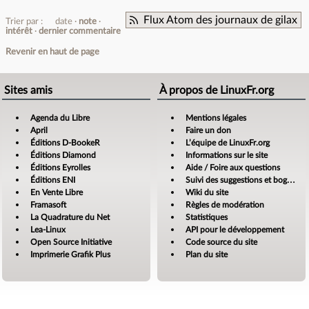
Flux Atom des journaux de gilax
Trier par :
date
note
intérêt
dernier commentaire
Revenir en haut de page
Sites amis
À propos de LinuxFr.org
Agenda du Libre
Mentions légales
April
Faire un don
Éditions D-BookeR
L’équipe de LinuxFr.org
Éditions Diamond
Informations sur le site
Éditions Eyrolles
Aide / Foire aux questions
Éditions ENI
Suivi des suggestions et bogues
En Vente Libre
Wiki du site
Framasoft
Règles de modération
La Quadrature du Net
Statistiques
Lea-Linux
API pour le développement
Open Source Initiative
Code source du site
Imprimerie Grafik Plus
Plan du site