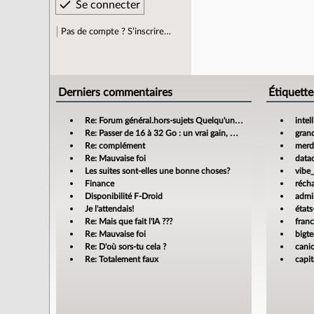
Pas de compte ? S’inscrire…
Derniers commentaires
Étiquette
Re: Forum général.hors-sujets Quelqu'un a déjà confié sa compta à un cabinet d'expertise comptable en ligne ?
intel
Re: Passer de 16 à 32 Go : un vrai gain, mais jusqu’où ?
gran
Re: complément
merdi
Re: Mauvaise foi
data
Les suites sont-elles une bonne choses?
vibe
Finance
réch
Disponibilité F-Droid
admin
Je l'attendais!
états
Re: Mais que fait l'IA ???
fran
Re: Mauvaise foi
bigt
Re: D'où sors-tu cela ?
cani
Re: Totalement faux
capit