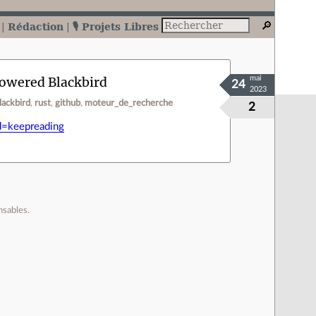
Rédaction
🎙️ Projets Libres
powered Blackbird
mai
24
2023
lackbird
rust
github
moteur_de_recherche
2
d=keepreading
nsables.