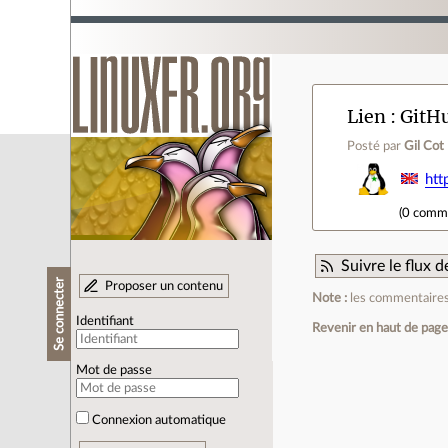
Lien
GitHu
Posté par
Gil Cot
htt
(
0 comm
Suivre le flux
Se connecter
Proposer un contenu
Note :
les commentaires 
Identifiant
Revenir en haut de pag
Mot de passe
Connexion automatique