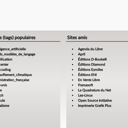
s (tags) populaires
Sites amis
ligence_artificielle
Agenda du Libre
ds_modèles_de_langage
April
fication
Éditions D-BookeR
center
Éditions Diamond
_coding
Éditions Eyrolles
auffement_climatique
Éditions ENI
istration_française
En Vente Libre
-unis
Framasoft
ce
La Quadrature du Net
ech
Lea-Linux
cule
Open Source Initiative
alisme
Imprimerie Grafik Plus