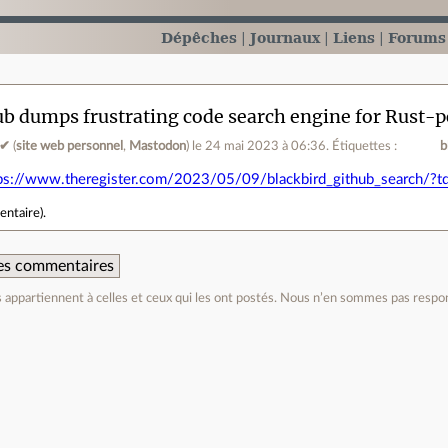
Dépêches
Journaux
Liens
Forums
b dumps frustrating code search engine for Rust-
 ✔
(
site web personnel
,
Mastodon
)
le 24 mai 2023 à 06:36
.
Étiquettes :
b
ps://www.theregister.com/2023/05/09/blackbird_github_search/?t
entaire
).
 des commentaires
appartiennent à celles et ceux qui les ont postés. Nous n’en sommes pas respo
e