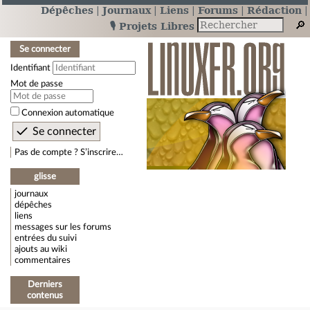
Dépêches
Journaux
Liens
Forums
Rédaction
🎙️ Projets Libres
Se connecter
Identifiant
Mot de passe
Connexion automatique
Pas de compte ? S’inscrire…
glisse
journaux
dépêches
liens
messages sur les forums
entrées du suivi
ajouts au wiki
commentaires
Derniers
contenus