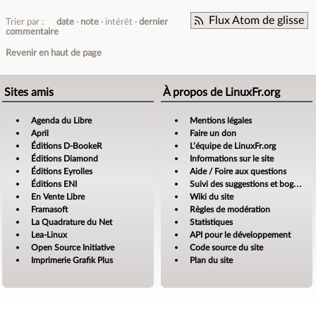
Flux Atom de glisse
Trier par :
date
note
intérêt
dernier
commentaire
Revenir en haut de page
Sites amis
À propos de LinuxFr.org
Agenda du Libre
Mentions légales
April
Faire un don
Éditions D-BookeR
L’équipe de LinuxFr.org
Éditions Diamond
Informations sur le site
Éditions Eyrolles
Aide / Foire aux questions
Éditions ENI
Suivi des suggestions et bogues
En Vente Libre
Wiki du site
Framasoft
Règles de modération
La Quadrature du Net
Statistiques
Lea-Linux
API pour le développement
Open Source Initiative
Code source du site
Imprimerie Grafik Plus
Plan du site