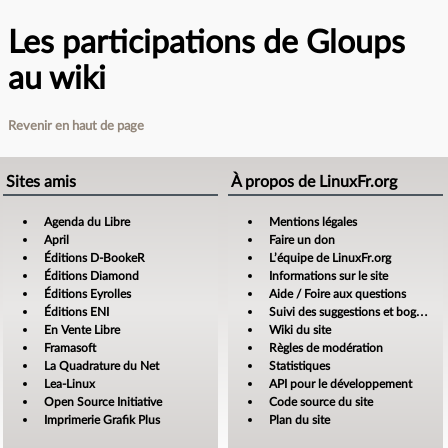
Les participations de Gloups
au wiki
Revenir en haut de page
Sites amis
À propos de LinuxFr.org
Agenda du Libre
Mentions légales
April
Faire un don
Éditions D-BookeR
L’équipe de LinuxFr.org
Éditions Diamond
Informations sur le site
Éditions Eyrolles
Aide / Foire aux questions
Éditions ENI
Suivi des suggestions et bogues
En Vente Libre
Wiki du site
Framasoft
Règles de modération
La Quadrature du Net
Statistiques
Lea-Linux
API pour le développement
Open Source Initiative
Code source du site
Imprimerie Grafik Plus
Plan du site