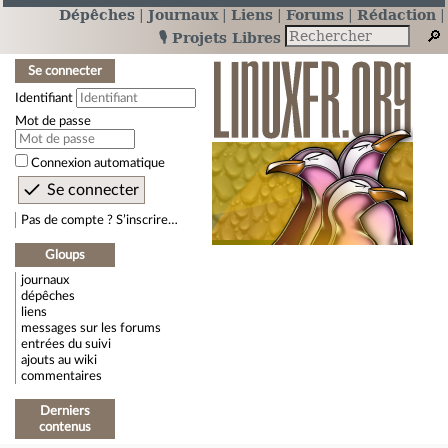
Dépêches
Journaux
Liens
Forums
Rédaction
🎙️ Projets Libres
Se connecter
Identifiant
Mot de passe
Connexion automatique
Pas de compte ? S’inscrire…
Gloups
journaux
dépêches
liens
messages sur les forums
entrées du suivi
ajouts au wiki
commentaires
Derniers
contenus