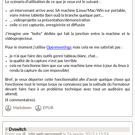
Le scénario d'utilisation de ce que je veux est le suivant :
un intervenant arrive avec SA machine (Linux/Mac/Win sur portable,
voire même tablette (ben oui)) la branche quelque part…
… vidéoprojette sa présentation/démonstration
celle-ci est capturée, enregistrée et diffusée
J'imagine une "boîte" dédiée qui fait la jonction entre la machine et le
vidéoprojecteur.
Pour le moment j'utilise
Openmeetings
mais cela ne me satisfait pas :
je n'ai que faire des outils genre tableau blanc, chat…
la qualité de la capture n'est pas terrible
cela ne fonctionne bien que sur une machine (une mise à jour du linux à
rendu la capture du son impossible)
Bref, je veux déporter cette fonctionnalité afin d'avoir quelque chose qui
fonctionne tout le temps (vous ne connaissez pas la solitude du formateur
devant faire face à un problème technique avec tout un auditoire qui
attend).
(
4 commentaires
).
Markdown
EPUB
#
Dvswitch
Posté par
dj_
(
site web personnel
)
le 26 janvier 2013 à 15:54
.