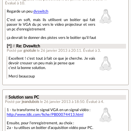
Évalué à
10
.
Regarde un peu
dvswitch
C'est un soft, mais ils utilisent un boitier qui fait
passer le VGA du pc vers le video projecteur et vers
un pc d'enregistrement
ça devrait te donner des pistes vers le boitier qu'il faut
[^]
#
Re: Dvswitch
Posté par
gnotule
le 26 janvier 2013 à 20:11
.
Évalué à
3
.
Excellent ! c'est tout à fait ce que je cherche. Je vais
devoir creuser un peu mais je pense que
c'est la bonne solution.
Merci beaucoup
#
Solution sans PC
Posté par
jeandubois
le 26 janvier 2013 à 18:50
.
Évalué à
4
.
1 - tu transforme le signal VGA en un signal vidéo :
http://www.ldlc.com/fiche/PB00074413.html
Ensuite, pour l'enregistrement, au choix :
2a - tu utilises un boitier d'acquisition vidéo pour PC.