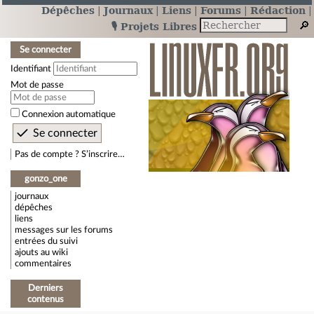
Dépêches
Journaux
Liens
Forums
Rédaction
🎙️ Projets Libres
Se connecter
Identifiant
Mot de passe
Connexion automatique
Pas de compte ? S’inscrire…
gonzo_one
journaux
dépêches
liens
messages sur les forums
entrées du suivi
ajouts au wiki
commentaires
Derniers
contenus