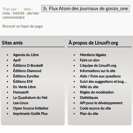
Flux Atom des journaux de gonzo_one
Trier par :
date
note
intérêt
dernier
commentaire
Revenir en haut de page
Sites amis
À propos de LinuxFr.org
Agenda du Libre
Mentions légales
April
Faire un don
Éditions D-BookeR
L’équipe de LinuxFr.org
Éditions Diamond
Informations sur le site
Éditions Eyrolles
Aide / Foire aux questions
Éditions ENI
Suivi des suggestions et bogues
En Vente Libre
Wiki du site
Framasoft
Règles de modération
La Quadrature du Net
Statistiques
Lea-Linux
API pour le développement
Open Source Initiative
Code source du site
Imprimerie Grafik Plus
Plan du site