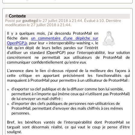
#
Contexte
Posté par
gouttegd
le 27 juillet 2018 à 21:44
.
Évalué à
10
.
Dernière
modification le 27 juillet 2018 à 21:44.
Il y a quelques mois, j’ai descendu ProtonMail en
flèche dans
un commentaire d’une dépêche sur
OpenPGP.js
pour leur « interoperability-washing », le
fait qu’en dépit de leurs belles paroles sur l’intérêt
d’utiliser un standard (OpenPGP) pour l’interopérabilité, leur solution
concrètement ne permettait aux utilisateurs de ProtonMail de
communiquer confidentiellement
qu’entre eux
.
L’annonce dans le lien ci-dessus répond de la meilleure des façons à
cette critique en apportant précisément les fonctionnalités qui
manquaient à ProtonMail pour permettre à un utilisateur de ProtonMail :
d’exporter sa clef publique et de la diffuser comme bon lui semble,
permettant à n’importe qui (même ceux qui n’utilisent pas ProtonMail)
de lui envoyer un mail chiffré ;
d’importer des clefs publiques de personnes non-utilisatrices de
ProtonMail, permettant d’envoyer des mails chiffrés à ces mêmes
personnes.
Bref, les bénéfices vantés de l’interopérabilité dont ProtonMail se
targuait sont désormais réalité, ce qui vaut le coup je pense d’être
souligné.