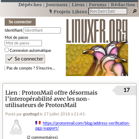
Dépêches
Journaux
Liens
Forums
Rédaction
🎙️ Projets Libres
Se connecter
Identifiant
Mot de passe
Connexion automatique
Pas de compte ? S’inscrire…
17
Lien
ProtonMail offre désormais
l’interopérabilité avec les non-
utilisateurs de ProtonMail
Posté par
gouttegd
le 27 juillet 2018 à 21:43
.
https://protonmail.com/blog/address-verification-
pgp-support/
(
2 commentaires
).