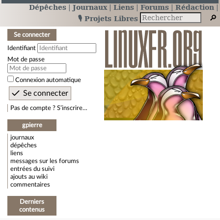
Dépêches
Journaux
Liens
Forums
Rédaction
🎙️ Projets Libres
Se connecter
Identifiant
Mot de passe
Connexion automatique
Pas de compte ? S’inscrire…
gpierre
journaux
dépêches
liens
messages sur les forums
entrées du suivi
ajouts au wiki
commentaires
Derniers
contenus