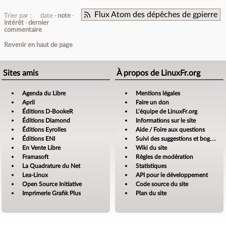
Flux Atom des dépêches de gpierre
Trier par :
date
note
intérêt
dernier
commentaire
Revenir en haut de page
Sites amis
À propos de LinuxFr.org
Agenda du Libre
Mentions légales
April
Faire un don
Éditions D-BookeR
L’équipe de LinuxFr.org
Éditions Diamond
Informations sur le site
Éditions Eyrolles
Aide / Foire aux questions
Éditions ENI
Suivi des suggestions et bogues
En Vente Libre
Wiki du site
Framasoft
Règles de modération
La Quadrature du Net
Statistiques
Lea-Linux
API pour le développement
Open Source Initiative
Code source du site
Imprimerie Grafik Plus
Plan du site