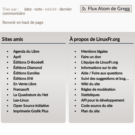
Flux Atom de Gregg
Trier par :
date
note
intérêt
dernier
commentaire
Revenir en haut de page
Sites amis
À propos de LinuxFr.org
Agenda du Libre
Mentions légales
April
Faire un don
Éditions D-BookeR
L’équipe de LinuxFr.org
Éditions Diamond
Informations sur le site
Éditions Eyrolles
Aide / Foire aux questions
Éditions ENI
Suivi des suggestions et bogues
En Vente Libre
Wiki du site
Framasoft
Règles de modération
La Quadrature du Net
Statistiques
Lea-Linux
API pour le développement
Open Source Initiative
Code source du site
Imprimerie Grafik Plus
Plan du site