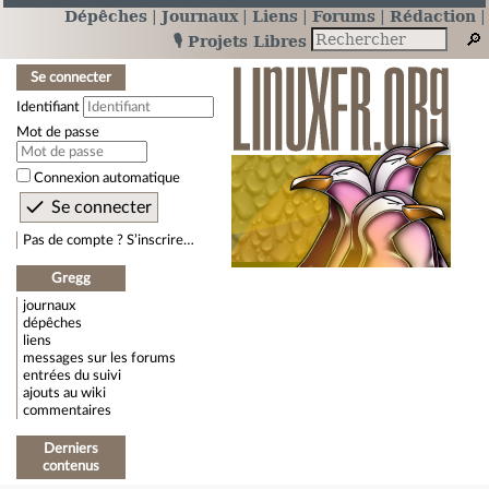
Dépêches
Journaux
Liens
Forums
Rédaction
🎙️ Projets Libres
Se connecter
Identifiant
Mot de passe
Connexion automatique
Pas de compte ? S’inscrire…
Gregg
journaux
dépêches
liens
messages sur les forums
entrées du suivi
ajouts au wiki
commentaires
Derniers
contenus