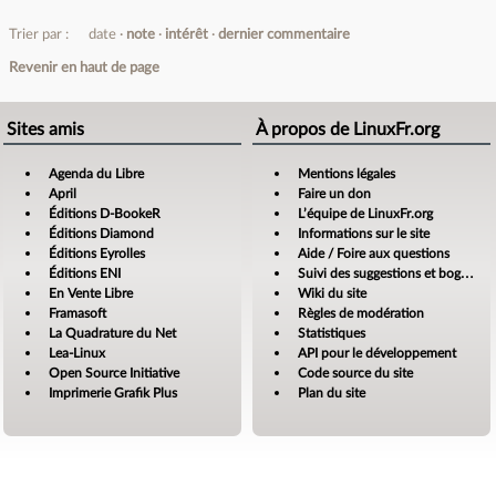
Trier par :
date
note
intérêt
dernier commentaire
Revenir en haut de page
Sites amis
À propos de LinuxFr.org
Agenda du Libre
Mentions légales
April
Faire un don
Éditions D-BookeR
L’équipe de LinuxFr.org
Éditions Diamond
Informations sur le site
Éditions Eyrolles
Aide / Foire aux questions
Éditions ENI
Suivi des suggestions et bogues
En Vente Libre
Wiki du site
Framasoft
Règles de modération
La Quadrature du Net
Statistiques
Lea-Linux
API pour le développement
Open Source Initiative
Code source du site
Imprimerie Grafik Plus
Plan du site