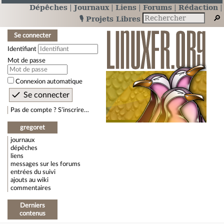
Dépêches
Journaux
Liens
Forums
Rédaction
🎙️ Projets Libres
Se connecter
Identifiant
Mot de passe
Connexion automatique
Pas de compte ? S’inscrire…
gregoret
journaux
dépêches
liens
messages sur les forums
entrées du suivi
ajouts au wiki
commentaires
Derniers
contenus