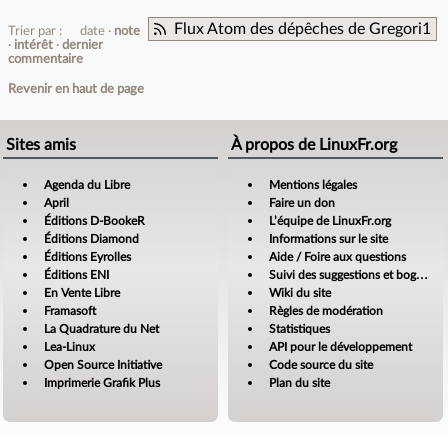
Flux Atom des dépêches de Gregori1
Trier par :
date
note
intérêt
dernier
commentaire
Revenir en haut de page
Sites amis
À propos de LinuxFr.org
Agenda du Libre
Mentions légales
April
Faire un don
Éditions D-BookeR
L’équipe de LinuxFr.org
Éditions Diamond
Informations sur le site
Éditions Eyrolles
Aide / Foire aux questions
Éditions ENI
Suivi des suggestions et bogues
En Vente Libre
Wiki du site
Framasoft
Règles de modération
La Quadrature du Net
Statistiques
Lea-Linux
API pour le développement
Open Source Initiative
Code source du site
Imprimerie Grafik Plus
Plan du site