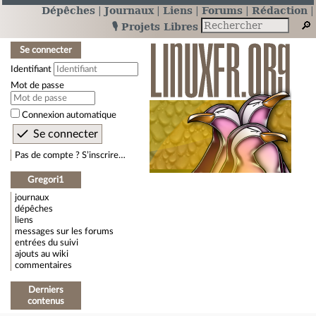
Dépêches
Journaux
Liens
Forums
Rédaction
🎙️ Projets Libres
Se connecter
Identifiant
Mot de passe
Connexion automatique
Pas de compte ? S’inscrire…
Gregori1
journaux
dépêches
liens
messages sur les forums
entrées du suivi
ajouts au wiki
commentaires
Derniers
contenus