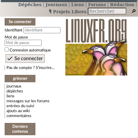
Dépêches
Journaux
Liens
Forums
Rédaction
🎙️ Projets Libres
Se connecter
Identifiant
Mot de passe
Connexion automatique
Pas de compte ? S’inscrire…
griesner
journaux
dépêches
liens
messages sur les forums
entrées du suivi
ajouts au wiki
commentaires
Derniers
contenus