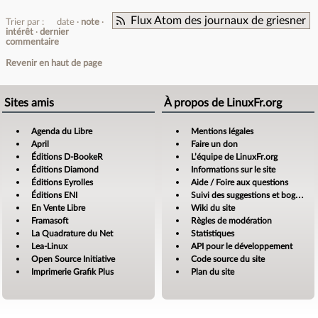
Flux Atom des journaux de griesner
Trier par :
date
note
intérêt
dernier
commentaire
Revenir en haut de page
Sites amis
À propos de LinuxFr.org
Agenda du Libre
Mentions légales
April
Faire un don
Éditions D-BookeR
L’équipe de LinuxFr.org
Éditions Diamond
Informations sur le site
Éditions Eyrolles
Aide / Foire aux questions
Éditions ENI
Suivi des suggestions et bogues
En Vente Libre
Wiki du site
Framasoft
Règles de modération
La Quadrature du Net
Statistiques
Lea-Linux
API pour le développement
Open Source Initiative
Code source du site
Imprimerie Grafik Plus
Plan du site