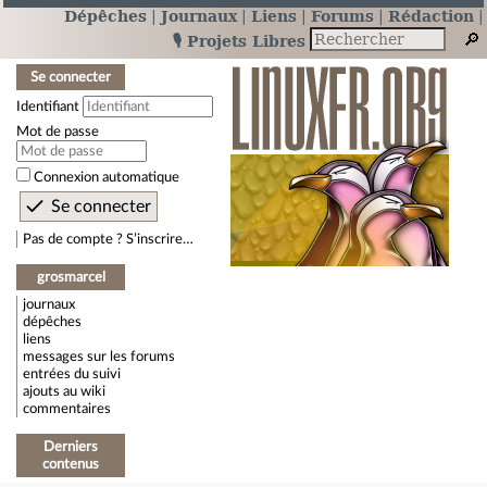
Dépêches
Journaux
Liens
Forums
Rédaction
🎙️ Projets Libres
Se connecter
Identifiant
Mot de passe
Connexion automatique
Pas de compte ? S’inscrire…
grosmarcel
journaux
dépêches
liens
messages sur les forums
entrées du suivi
ajouts au wiki
commentaires
Derniers
contenus