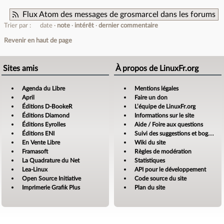
Flux Atom des messages de grosmarcel dans les forums
Trier par :
date
note
intérêt
dernier commentaire
Revenir en haut de page
Sites amis
À propos de LinuxFr.org
Agenda du Libre
Mentions légales
April
Faire un don
Éditions D-BookeR
L’équipe de LinuxFr.org
Éditions Diamond
Informations sur le site
Éditions Eyrolles
Aide / Foire aux questions
Éditions ENI
Suivi des suggestions et bogues
En Vente Libre
Wiki du site
Framasoft
Règles de modération
La Quadrature du Net
Statistiques
Lea-Linux
API pour le développement
Open Source Initiative
Code source du site
Imprimerie Grafik Plus
Plan du site