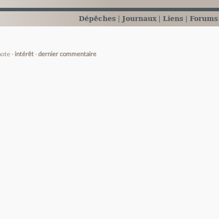
Dépêches
Journaux
Liens
Forums
note
intérêt
dernier commentaire
e