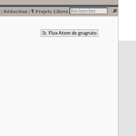
Rédaction
🎙️ Projets Libres
Flux Atom de grugruto