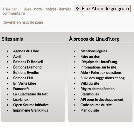
Flux Atom de grugruto
Trier par :
date
note
intérêt
dernier
commentaire
Revenir en haut de page
Sites amis
À propos de LinuxFr.org
Agenda du Libre
Mentions légales
April
Faire un don
Éditions D-BookeR
L’équipe de LinuxFr.org
Éditions Diamond
Informations sur le site
Éditions Eyrolles
Aide / Foire aux questions
Éditions ENI
Suivi des suggestions et bogues
En Vente Libre
Wiki du site
Framasoft
Règles de modération
La Quadrature du Net
Statistiques
Lea-Linux
API pour le développement
Open Source Initiative
Code source du site
Imprimerie Grafik Plus
Plan du site