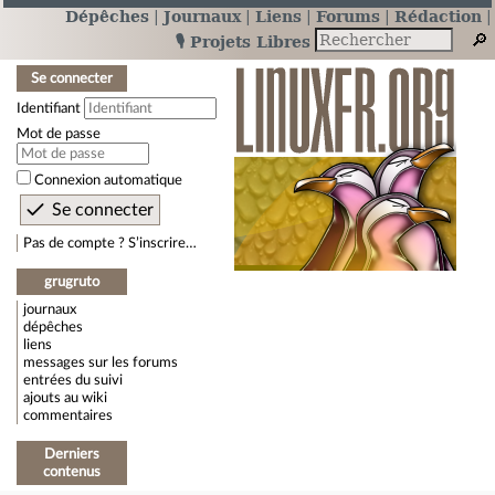
Dépêches
Journaux
Liens
Forums
Rédaction
🎙️ Projets Libres
Se connecter
Identifiant
Mot de passe
Connexion automatique
Pas de compte ? S’inscrire…
grugruto
journaux
dépêches
liens
messages sur les forums
entrées du suivi
ajouts au wiki
commentaires
Derniers
contenus