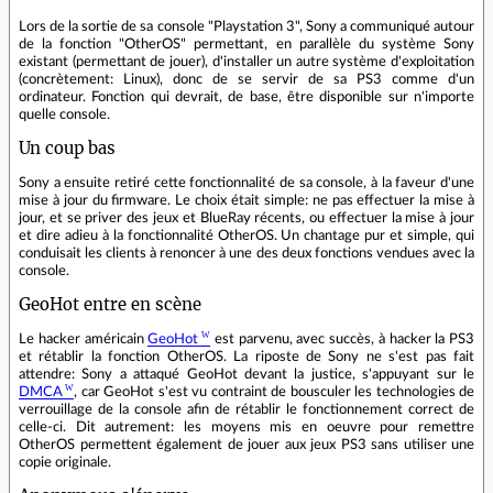
Lors de la sortie de sa console "Playstation 3", Sony a communiqué autour
de la fonction "OtherOS" permettant, en parallèle du système Sony
existant (permettant de jouer), d'installer un autre système d'exploitation
(concrètement: Linux), donc de se servir de sa PS3 comme d'un
ordinateur. Fonction qui devrait, de base, être disponible sur n'importe
quelle console.
Un coup bas
Sony a ensuite retiré cette fonctionnalité de sa console, à la faveur d'une
mise à jour du firmware. Le choix était simple: ne pas effectuer la mise à
jour, et se priver des jeux et BlueRay récents, ou effectuer la mise à jour
et dire adieu à la fonctionnalité OtherOS. Un chantage pur et simple, qui
conduisait les clients à renoncer à une des deux fonctions vendues avec la
console.
GeoHot entre en scène
Le hacker américain
GeoHot
est parvenu, avec succès, à hacker la PS3
et rétablir la fonction OtherOS. La riposte de Sony ne s'est pas fait
attendre: Sony a attaqué GeoHot devant la justice, s'appuyant sur le
DMCA
, car GeoHot s'est vu contraint de bousculer les technologies de
verrouillage de la console afin de rétablir le fonctionnement correct de
celle-ci. Dit autrement: les moyens mis en oeuvre pour remettre
OtherOS permettent également de jouer aux jeux PS3 sans utiliser une
copie originale.