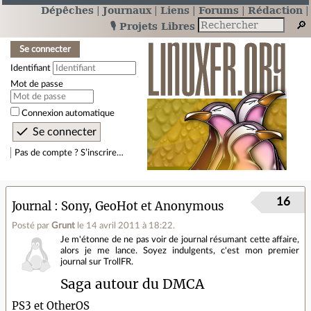
Dépêches
Journaux
Liens
Forums
Rédaction
🎙️ Projets Libres
Se connecter
Identifiant
Mot de passe
Connexion automatique
Pas de compte ? S’inscrire…
16
Journal
Sony, GeoHot et Anonymous
Posté par
Grunt
le 14 avril 2011 à 18:22
.
Je m'étonne de ne pas voir de journal résumant cette affaire,
alors je me lance. Soyez indulgents, c'est mon premier
journal sur TrollFR.
Saga autour du DMCA
PS3 et OtherOS