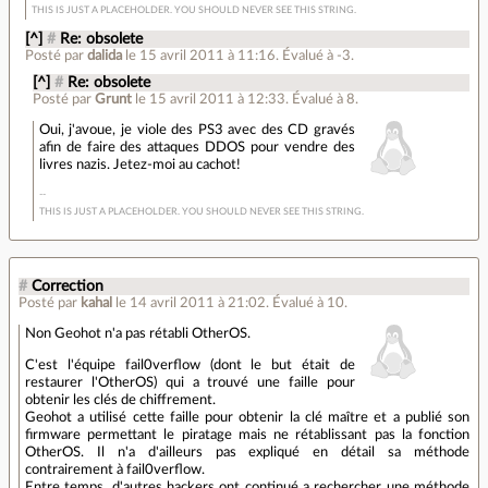
THIS IS JUST A PLACEHOLDER. YOU SHOULD NEVER SEE THIS STRING.
[^]
#
Re: obsolete
Posté par
dalida
le 15 avril 2011 à 11:16
.
Évalué à
-3
.
[^]
#
Re: obsolete
Posté par
Grunt
le 15 avril 2011 à 12:33
.
Évalué à
8
.
Oui, j'avoue, je viole des PS3 avec des CD gravés
afin de faire des attaques DDOS pour vendre des
livres nazis. Jetez-moi au cachot!
THIS IS JUST A PLACEHOLDER. YOU SHOULD NEVER SEE THIS STRING.
#
Correction
Posté par
kahal
le 14 avril 2011 à 21:02
.
Évalué à
10
.
Non Geohot n'a pas rétabli OtherOS.
C'est l'équipe fail0verflow (dont le but était de
restaurer l'OtherOS) qui a trouvé une faille pour
obtenir les clés de chiffrement.
Geohot a utilisé cette faille pour obtenir la clé maître et a publié son
firmware permettant le piratage mais ne rétablissant pas la fonction
OtherOS. Il n'a d'ailleurs pas expliqué en détail sa méthode
contrairement à fail0verflow.
Entre temps, d'autres hackers ont continué a rechercher une méthode