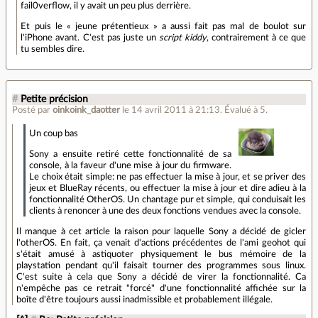
fail0verflow, il y avait un peu plus derrière.
Et puis le « jeune prétentieux » a aussi fait pas mal de boulot sur
l'iPhone avant. C'est pas juste un
script kiddy
, contrairement à ce que
tu sembles dire.
#
Petite précision
Posté par
oinkoink_daotter
le 14 avril 2011 à 21:13
.
Évalué à
5
.
Un coup bas
Sony a ensuite retiré cette fonctionnalité de sa
console, à la faveur d'une mise à jour du firmware.
Le choix était simple: ne pas effectuer la mise à jour, et se priver des
jeux et BlueRay récents, ou effectuer la mise à jour et dire adieu à la
fonctionnalité OtherOS. Un chantage pur et simple, qui conduisait les
clients à renoncer à une des deux fonctions vendues avec la console.
Il manque à cet article la raison pour laquelle Sony a décidé de gicler
l'otherOS. En fait, ça venait d'actions précédentes de l'ami geohot qui
s'était amusé à astiquoter physiquement le bus mémoire de la
playstation pendant qu'il faisait tourner des programmes sous linux.
C'est suite à cela que Sony a décidé de virer la fonctionnalité. Ca
n'empêche pas ce retrait "forcé" d'une fonctionnalité affichée sur la
boîte d'être toujours aussi inadmissible et probablement illégale.