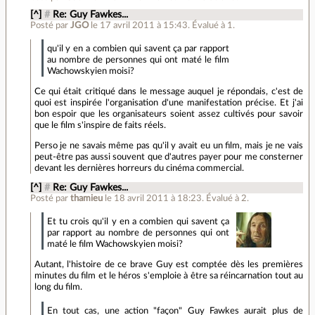
[^]
#
Re: Guy Fawkes...
Posté par
JGO
le 17 avril 2011 à 15:43
.
Évalué à
1
.
qu'il y en a combien qui savent ça par rapport
au nombre de personnes qui ont maté le film
Wachowskyien moisi?
Ce qui était critiqué dans le message auquel je répondais, c'est de
quoi est inspirée l'organisation d'une manifestation précise. Et j'ai
bon espoir que les organisateurs soient assez cultivés pour savoir
que le film s'inspire de faits réels.
Perso je ne savais même pas qu'il y avait eu un film, mais je ne vais
peut-être pas aussi souvent que d'autres payer pour me consterner
devant les dernières horreurs du cinéma commercial.
[^]
#
Re: Guy Fawkes...
Posté par
thamieu
le 18 avril 2011 à 18:23
.
Évalué à
2
.
Et tu crois qu'il y en a combien qui savent ça
par rapport au nombre de personnes qui ont
maté le film Wachowskyien moisi?
Autant, l'histoire de ce brave Guy est comptée dès les premières
minutes du film et le héros s'emploie à être sa réincarnation tout au
long du film.
En tout cas, une action "façon" Guy Fawkes aurait plus de