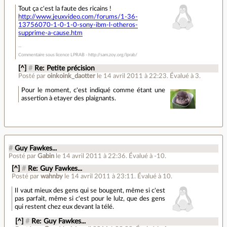
Tout ça c'est la faute des ricains !
http://www.jeuxvideo.com/forums/1-36-
13756070-1-0-1-0-sony-ibm-l-otheros-
supprime-a-cause.htm
Commentaire sous licence LPRAB - http://sam.zoy.org/lprab/
[^]
#
Re: Petite précision
Posté par
oinkoink_daotter
le 14 avril 2011 à 22:23
.
Évalué à
3
.
Pour le moment, c'est indiqué comme étant une
assertion à etayer des plaignants.
#
Guy Fawkes...
Posté par
Gabin
le 14 avril 2011 à 22:36
.
Évalué à
-10
.
[^]
#
Re: Guy Fawkes...
Posté par
wahnby
le 14 avril 2011 à 23:11
.
Évalué à
10
.
Il vaut mieux des gens qui se bougent, même si c'est
pas parfait, même si c'est pour le lulz, que des gens
qui restent chez eux devant la télé.
[^]
#
Re: Guy Fawkes...