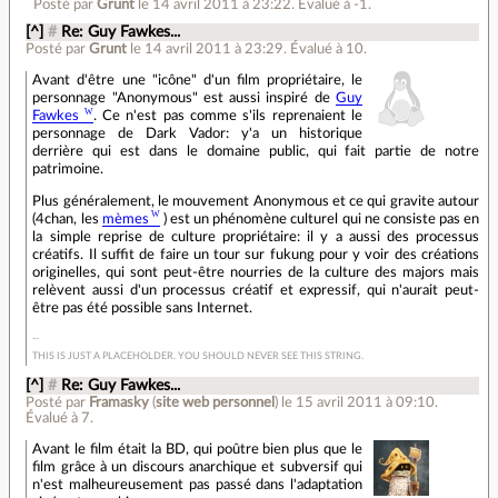
Posté par
Grunt
le 14 avril 2011 à 23:22
.
Évalué à
-1
.
[^]
#
Re: Guy Fawkes...
Posté par
Grunt
le 14 avril 2011 à 23:29
.
Évalué à
10
.
Avant d'être une "icône" d'un film propriétaire, le
personnage "Anonymous" est aussi inspiré de
Guy
Fawkes
. Ce n'est pas comme s'ils reprenaient le
personnage de Dark Vador: y'a un historique
derrière qui est dans le domaine public, qui fait partie de notre
patrimoine.
Plus généralement, le mouvement Anonymous et ce qui gravite autour
(4chan, les
mèmes
) est un phénomène culturel qui ne consiste pas en
la simple reprise de culture propriétaire: il y a aussi des processus
créatifs. Il suffit de faire un tour sur fukung pour y voir des créations
originelles, qui sont peut-être nourries de la culture des majors mais
relèvent aussi d'un processus créatif et expressif, qui n'aurait peut-
être pas été possible sans Internet.
THIS IS JUST A PLACEHOLDER. YOU SHOULD NEVER SEE THIS STRING.
[^]
#
Re: Guy Fawkes...
Posté par
Framasky
(
site web personnel
)
le 15 avril 2011 à 09:10
.
Évalué à
7
.
Avant le film était la BD, qui poûtre bien plus que le
film grâce à un discours anarchique et subversif qui
n'est malheureusement pas passé dans l'adaptation