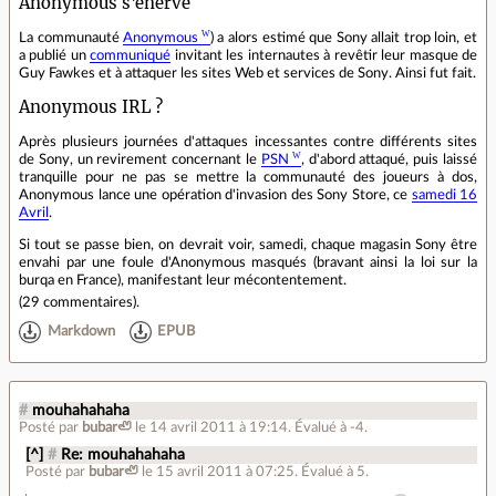
Anonymous s'énerve
La communauté
Anonymous
) a alors estimé que Sony allait trop loin, et
a publié un
communiqué
invitant les internautes à revêtir leur masque de
Guy Fawkes et à attaquer les sites Web et services de Sony. Ainsi fut fait.
Anonymous IRL ?
Après plusieurs journées d'attaques incessantes contre différents sites
de Sony, un revirement concernant le
PSN
, d'abord attaqué, puis laissé
tranquille pour ne pas se mettre la communauté des joueurs à dos,
Anonymous lance une opération d'invasion des Sony Store, ce
samedi 16
Avril
.
Si tout se passe bien, on devrait voir, samedi, chaque magasin Sony être
envahi par une foule d'Anonymous masqués (bravant ainsi la loi sur la
burqa en France), manifestant leur mécontentement.
(
29 commentaires
).
Markdown
EPUB
#
mouhahahaha
Posté par
bubar🦥
le 14 avril 2011 à 19:14
.
Évalué à
-4
.
[^]
#
Re: mouhahahaha
Posté par
bubar🦥
le 15 avril 2011 à 07:25
.
Évalué à
5
.