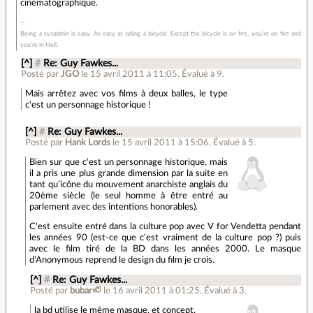
cinématographique.
Being a sysadmin is easy. As easy as riding a bicycle. Except the bicycle is on fire, you’re on fire and
you’re in Hell.
[^]
#
Re: Guy Fawkes...
Posté par
JGO
le 15 avril 2011 à 11:05
.
Évalué à
9
.
Mais arrêtez avec vos films à deux balles, le type
c'est un personnage historique !
[^]
#
Re: Guy Fawkes...
Posté par
Hank Lords
le 15 avril 2011 à 15:06
.
Évalué à
5
.
Bien sur que c'est un personnage historique, mais
il a pris une plus grande dimension par la suite en
tant qu’icône du mouvement anarchiste anglais du
20ème siècle (le seul homme à être entré au
parlement avec des intentions honorables).
C'est ensuite entré dans la culture pop avec V for Vendetta pendant
les années 90 (est-ce que c'est vraiment de la culture pop ?) puis
avec le film tiré de la BD dans les années 2000. Le masque
d'Anonymous reprend le design du film je crois.
[^]
#
Re: Guy Fawkes...
Posté par
bubar🦥
le 16 avril 2011 à 01:25
.
Évalué à
3
.
la bd utilise le même masque, et concept.