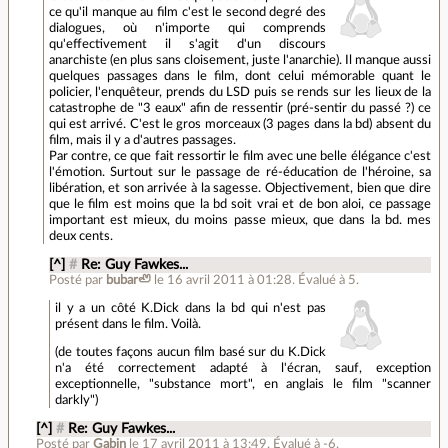
ce qu'il manque au film c'est le second degré des
dialogues, où n'importe qui comprends
qu'effectivement il s'agit d'un discours
anarchiste (en plus sans cloisement, juste l'anarchie). Il manque aussi
quelques passages dans le film, dont celui mémorable quant le
policier, l'enquêteur, prends du LSD puis se rends sur les lieux de la
catastrophe de "3 eaux" afin de ressentir (pré-sentir du passé ?) ce
qui est arrivé. C'est le gros morceaux (3 pages dans la bd) absent du
film, mais il y a d'autres passages.
Par contre, ce que fait ressortir le film avec une belle élégance c'est
l'émotion. Surtout sur le passage de ré-éducation de l'héroine, sa
libération, et son arrivée à la sagesse. Objectivement, bien que dire
que le film est moins que la bd soit vrai et de bon aloi, ce passage
important est mieux, du moins passe mieux, que dans la bd. mes
deux cents.
[^]
#
Re: Guy Fawkes...
Posté par
bubar🦥
le 16 avril 2011 à 01:28
.
Évalué à
5
.
il y a un côté K.Dick dans la bd qui n'est pas
présent dans le film. Voilà.
(de toutes façons aucun film basé sur du K.Dick
n'a été correctement adapté à l'écran, sauf, exception
exceptionnelle, "substance mort", en anglais le film "scanner
darkly")
[^]
#
Re: Guy Fawkes...
Posté par
Gabin
le 17 avril 2011 à 13:49
.
Évalué à
-6
.