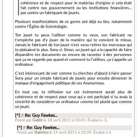
cohérence et de respect pour le matériau d'origine si cela était
fait contre nos gouvernement ou les institutions financières...
pas contre un fabriquant de jouets.
Plusieurs manifestations de ce genre ont déjà eu lieu, notamment
contre l'Église de Scientologie.
Ton jouet tu peux l'utiliser comme tu veux, son fabricant ne
t'empêche pas d'y jouer de la manière qui te convient le mieux.
Jamais le fabricant de ton jouet n'est venu retirer les morceaux qui
te plaisaient le plus. Sony si. Sinon, un jouet qui a la capacité de faire
disparaître
tes
documents ou encore de raconter à des personnes
que ça ne regarde pas quand et comment tu l'utilises, ça s'appelle un
ordinateur.
C'est intéressant de voir comme tu cherches d'abord à faire passer
Sony pour un simple fabricant de jouets pour ensuite dénoncer le
manque d'engagement politique de ces Anonymous.
En tout cas, ta réflexion sur cet évènement aurait plus de
cohérence et de respect pour ceux qui y ont participé si tu avais la
sincérité de considérer un ordinateur comme tel plutôt que comme
un jouet.
[^]
#
Re: Guy Fawkes...
Posté par
Gabin
le 18 avril 2011 à 18:41
.
Évalué à
-3
.
[^]
#
Re: Guy Fawkes...
Posté par
thamieu
le 19 avril 2011 à 10:39
.
Évalué à
4
.