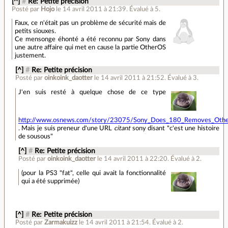
[^]
#
Re: Petite précision
Posté par
Hojo
le 14 avril 2011 à 21:39
.
Évalué à
5
.
Faux, ce n'était pas un problème de sécurité mais de
petits siouxes.
Ce mensonge éhonté a été reconnu par Sony dans
une autre affaire qui met en cause la partie OtherOS
justement.
[^]
#
Re: Petite précision
Posté par
oinkoink_daotter
le 14 avril 2011 à 21:52
.
Évalué à
3
.
J'en suis resté à quelque chose de ce type
http://www.osnews.com/story/23075/Sony_Does_180_Removes_Othe
. Mais je suis preneur d'une URL
citant
sony disant "c'est une histoire
de sousous"
[^]
#
Re: Petite précision
Posté par
oinkoink_daotter
le 14 avril 2011 à 22:20
.
Évalué à
2
.
(pour la PS3 "fat", celle qui avait la fonctionnalité
qui a été supprimée)
[^]
#
Re: Petite précision
Posté par
Zarmakuizz
le 14 avril 2011 à 21:54
.
Évalué à
2
.