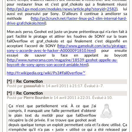
pour restaurer linux et c'est graf_chokolo qui a finalement réussi
(
http://ps3.gx-mod.com/modules/news/article.php?storyid=2582
), lui
aussi est poursuivi par Sony. D'ailleurs il continue à améliorer sa
méthode (
http://ps3crunch.net/faster-linux-ps3-slim-internal-hard-
drive-grafchokolo.html
).
Mon avis perso, Geohot est juste un jeune prétentieux qui n'a rien fait à
part facilité le piratage et attirer les foudres de SONY sur la team
failOverflow et graf_chokolo et qui finalement c'est dégonflé en
acceptant l'accord de SONY (
http://www.gamekult.com/actu/piratage-
sony-s-accorde-avec-le-hacker-A0000091810.html
) pour ensuite
essayé de sauver la face en appelant au boycott
(
http://www.numerama.com/magazine/18539-geohot-appelle-au-
boycott-de-sony-apres-son-accord-amiable.html
).
http://fr.wikipedia.org/wiki/Ps3#Fail0verflow
[^]
#
Re: Correction
Posté par
gaaaaaAab
le 14 avril 2011 à 21:17
.
Évalué à
-7
.
[^]
#
Re: Correction
Posté par
Pierre Bourdon
le 14 avril 2011 à 22:31
.
Évalué à
10
.
Ça n'est que partiellement vrai. À ce que j'ai
compris, il manquait une faille permettant d'obtenir
le plain text du metldr pour que fail0verflow
récupère la clé privée. Il se trouve que geohot avait
depuis quelque temps un exploit permettant cela et l'a donc utilisé. Ça
n'empêche qu'il n'a pas « juste » utilisé ce qui a été released par