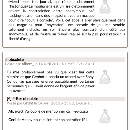
(Merci pour ton journal, qui résume clairement
l'historique) Le mouhahaha est un rire d'étonnement
devant la contradiction entre anonymous, ps3
hacking et aller dans des magasins avec un masque
pour dire "bouh la console". Voilà, cet appel à aller physiquement dans
des magasins pour "boycotter" une console de jeu me semble
tellement ridicule, en soi. Encore plus comparé d'un côté aux
anonymous, et de l'autre au travail réalisé sur la ps3 pour rétablir la
liberté d'usage.
#
obsolete
Posté par
Albert_
le 14 avril 2011 à 19:35
.
Évalué à
10
.
Tu n'as probablement pas vu que c'est fini cette
histoire et que Geohot a conclu un accord avec Sony.
Ce qui au passage enerve passablement certaines
personnes qui lui avait donne de l'argent afin de payer
ses avocats.
[^]
#
Re: obsolete
Posté par
Grunt
le 14 avril 2011 à 23:02
.
Évalué à
3
.
Ah, exact, j'ai oublié de mentionner ça.
mea culpa
Ceci dit Anonymous maintient son opération IRL.